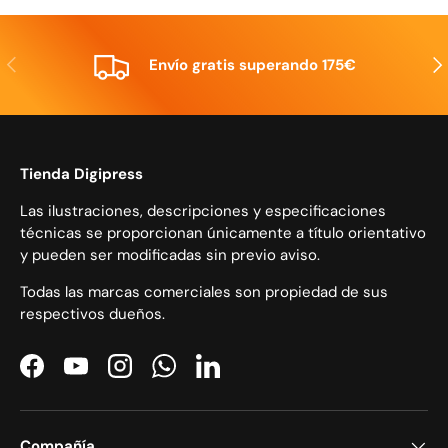
Anterior
Sig
Envío gratis superando 175€
Tienda Digipress
Las ilustraciones, descripciones y especificaciones
técnicas se proporcionan únicamente a título orientativo
y pueden ser modificadas sin previo aviso.
Todas las marcas comerciales son propiedad de sus
respectivos dueños.
Facebook
YouTube
Instagram
WhatsApp
LinkedIn
Compañía