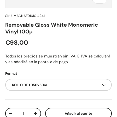
SKU:
MAGNAE9161014241
Removable Gloss White Monomeric
Vinyl 100µ
Precio normal
€98,00
Todos los precios se muestran sin IVA. El IVA se calculará
y se añadirá en la pantalla de pago.
Format
ROLLO DE 1.050x50m
Cant.
Añadir al carrito
Disminuir cantidad
Aumentar la cantidad