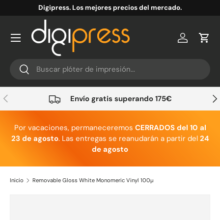
Digipress. Los mejores precios del mercado.
Ir al contenido
Cuenta
Carr
Buscar
Buscar
Anterior
Sig
Envío gratis superando 175€
Por vacaciones, permaneceremos
CERRADOS del 10 al
23 de agosto
. Las entregas se reanudarán a partir del
24
de agosto
Inicio
Removable Gloss White Monomeric Vinyl 100µ
Ir directamente a la información del producto