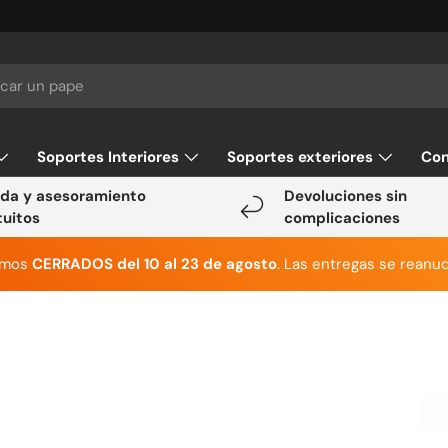
Soportes Interiores
Soportes exteriores
Con
da y asesoramiento
Devoluciones sin
tuitos
complicaciones
emos
CERRADOS del 10 al 23 de agosto
. Las entregas se reanud