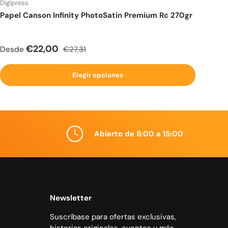
Digipress
Papel Canson Infinity PhotoSatin Premium Rc 270gr
Precio de venta
Precio normal
€22,00
Desde
€27,31
Elegir opciones
Abierto de 8:00 a 15:00
Newsletter
Suscríbase para ofertas exclusivas,
historias originales, eventos y más.