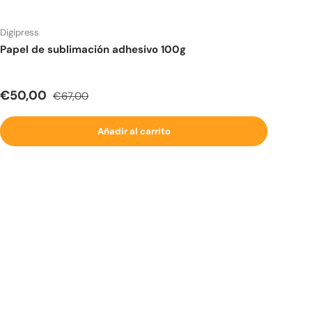
Digipress
Papel de sublimación adhesivo 100g
Precio de venta
Precio normal
€50,00
€67,00
Añadir al carrito