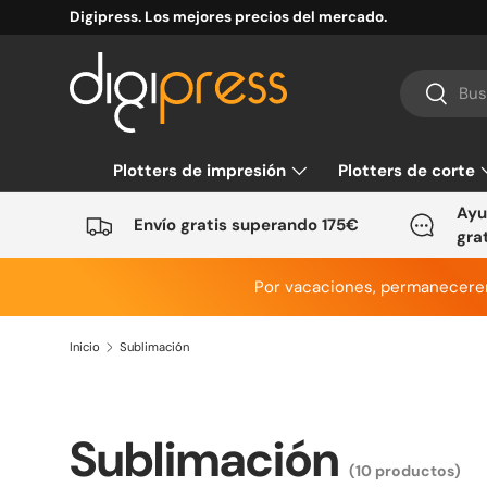
Digipress. Los mejores precios del mercado.
Ir al contenido
Buscar
Buscar
Plotters de impresión
Plotters de corte
Ayu
Envío gratis superando 175€
gra
Por vacaciones, permanecer
Inicio
Sublimación
Sublimación
(10 productos)