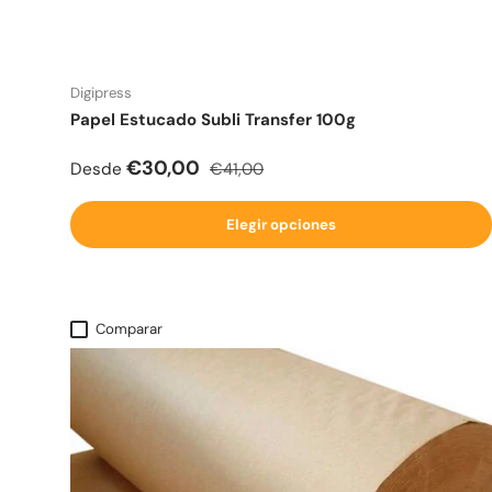
Digipress
Papel Estucado Subli Transfer 100g
Precio de venta
Precio normal
€30,00
Desde
€41,00
Elegir opciones
Comparar