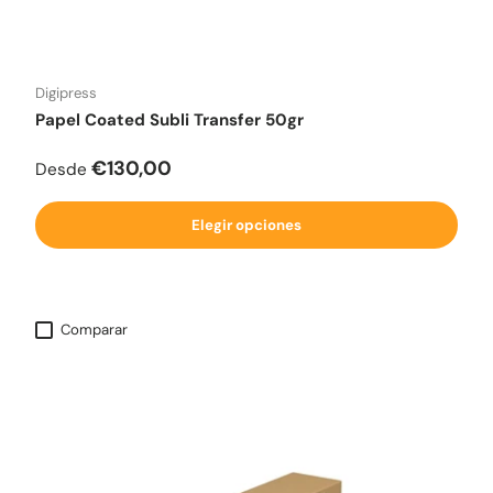
Digipress
Papel Coated Subli Transfer 50gr
Precio normal
€130,00
Desde
Elegir opciones
Comparar