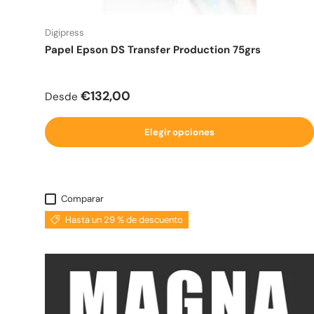
Digipress
Papel Epson DS Transfer Production 75grs
Precio normal
€132,00
Desde
Elegir opciones
Comparar
Hasta un 29 % de descuento