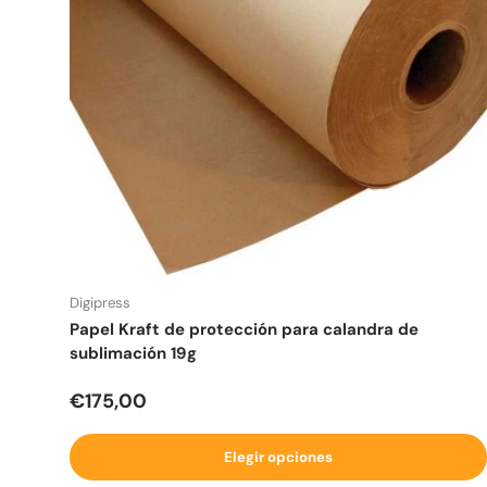
Digipress
Papel Kraft de protección para calandra de
sublimación 19g
Precio normal
€175,00
Elegir opciones