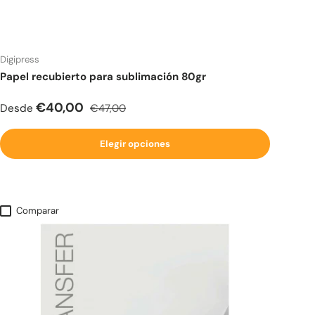
Digipress
Papel recubierto para sublimación 80gr
Precio de venta
Precio normal
€40,00
Desde
€47,00
Elegir opciones
Comparar