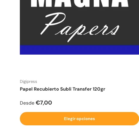
Digipress
Papel Recubierto Subli Transfer 120gr
Precio normal
€7,00
Desde
Elegir opciones