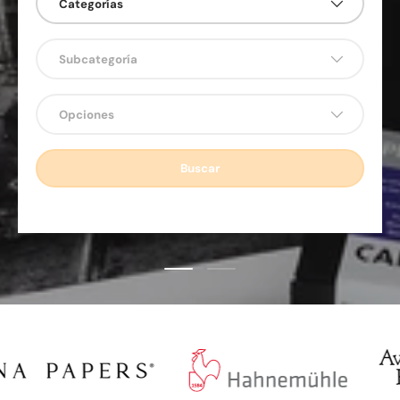
Categorías
Subcategoría
Opciones
Buscar
Cargar diapositiva 1 de 2
Cargar diapositiva 2 de 2