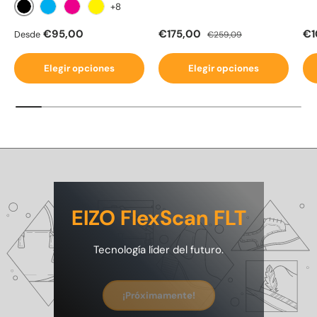
+8
Negro
Cian
Magenta
Amarillo
Precio normal
Precio de venta
Precio normal
Pr
€95,00
€175,00
€1
Desde
€259,09
Elegir opciones
Elegir opciones
EIZO FlexScan FLT
Tecnología líder del futuro.
¡Próximamente!