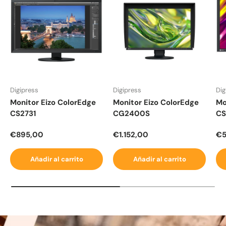
Digipress
Digipress
Dig
Monitor Eizo ColorEdge
Monitor Eizo ColorEdge
Mo
CS2731
CG2400S
CS
Precio normal
Precio normal
Pr
€895,00
€1.152,00
€5
Añadir al carrito
Añadir al carrito