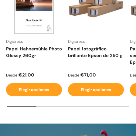
Digipress
Digipress
Dig
Papel Hahnemühle Photo
Papel fotográfico
Pa
Glossy 260gr
brillante Epson de 250 g
se
Ep
Precio normal
Precio normal
Pr
€21,00
€71,00
Desde
Desde
De
Elegir opciones
Elegir opciones