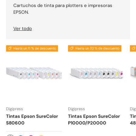
Cartuchos de tinta para plotters e impresoras
EPSON.
Ver todo
Hasta un 11 % de descuento
Hasta un 32 % de descuento
Digipress
Digipress
Dig
Tintas Epson SureColor
Tintas Epson SureColor
Ti
S80600
P10000/P20000
48