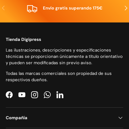
Anterior
Sig
Envío gratis superando 175€
Tienda Digipress
Las ilustraciones, descripciones y especificaciones
técnicas se proporcionan únicamente a título orientativo
y pueden ser modificadas sin previo aviso.
Todas las marcas comerciales son propiedad de sus
respectivos dueños.
Facebook
YouTube
Instagram
WhatsApp
LinkedIn
Compañía