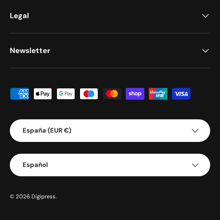
Legal
Newsletter
Formas de pago aceptadas
País/Región
España (EUR €)
Idioma
Español
© 2026
Digipress
.