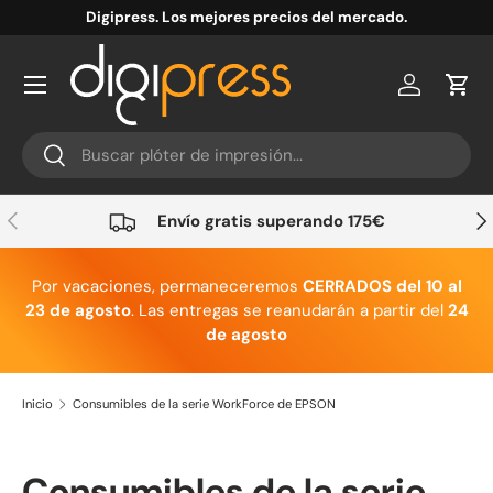
Digipress. Los mejores precios del mercado.
Ir al contenido
Cuenta
Carr
Buscar
Buscar
Anterior
Sig
Envío gratis superando 175€
Por vacaciones, permaneceremos
CERRADOS del 10 al
23 de agosto
. Las entregas se reanudarán a partir del
24
de agosto
Inicio
Consumibles de la serie WorkForce de EPSON
Consumibles de la serie