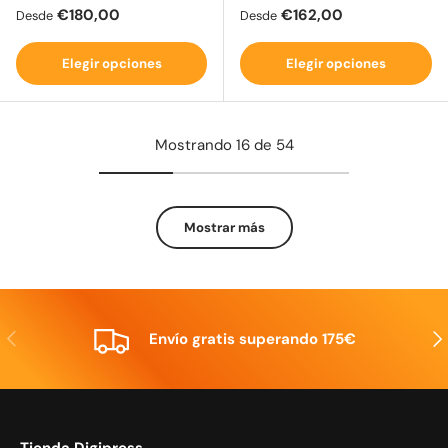
Precio normal
Precio normal
€180,00
€162,00
Desde
Desde
Elegir opciones
Elegir opciones
Mostrando 16 de 54
Mostrar más
Anterior
Sig
Envío gratis superando 175€
Tienda Digipress