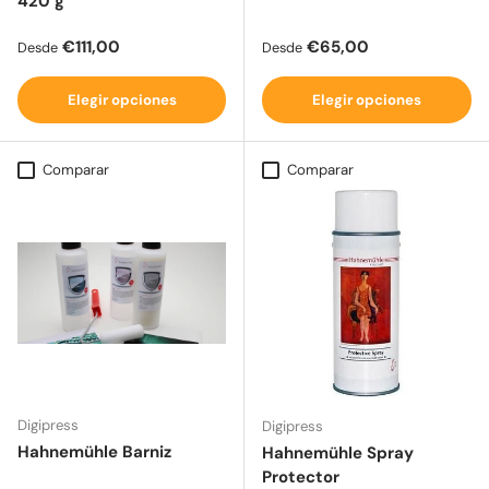
420 g
Precio normal
Precio normal
€111,00
€65,00
Desde
Desde
Elegir opciones
Elegir opciones
Comparar
Comparar
Digipress
Digipress
Hahnemühle Barniz
Hahnemühle Spray
Protector