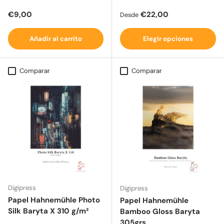
Precio normal
Precio normal
€9,00
€22,00
Desde
Añadir al carrito
Elegir opciones
Comparar
Comparar
Digipress
Digipress
Papel Hahnemühle Photo
Papel Hahnemühle
Silk Baryta X 310 g/m²
Bamboo Gloss Baryta
305grs