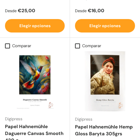
Precio normal
Precio normal
€25,00
€16,00
Desde
Desde
Elegir opciones
Elegir opciones
Comparar
Comparar
Digipress
Digipress
Papel Hahnemühle
Papel Hahnemühle Hemp
Daguerre Canvas Smooth
Gloss Baryta 305grs