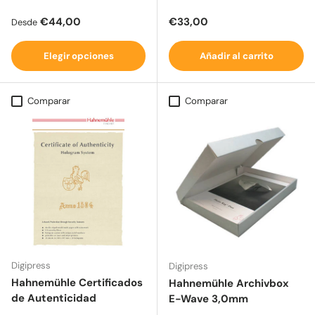
Precio normal
Precio normal
€44,00
€33,00
Desde
Elegir opciones
Añadir al carrito
Comparar
Comparar
Digipress
Digipress
Hahnemühle Certificados
Hahnemühle Archivbox
de Autenticidad
E-Wave 3,0mm