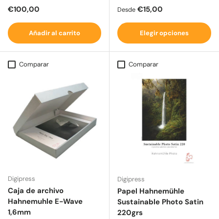
Precio normal
Precio normal
€100,00
€15,00
Desde
Añadir al carrito
Elegir opciones
Comparar
Comparar
Digipress
Digipress
Caja de archivo
Papel Hahnemühle
Hahnemuhle E-Wave
Sustainable Photo Satin
1,6mm
220grs