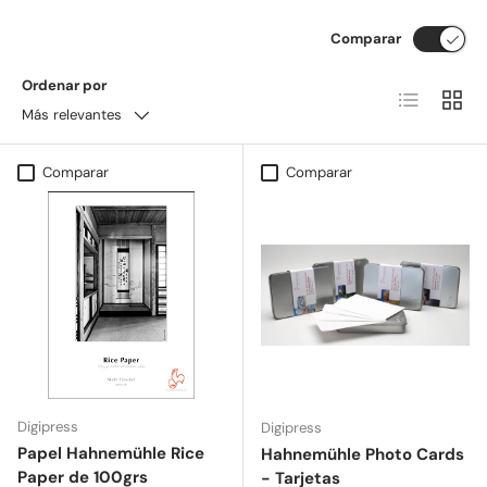
Comparar
Ordenar por
Lista
Cuadrí
Más relevantes
Comparar
Comparar
Digipress
Digipress
Papel Hahnemühle Rice
Hahnemühle Photo Cards
Paper de 100grs
- Tarjetas