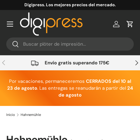
Digipress. Los mejores precios del mercado.
Ir al contenido
Cuenta
Carr
Buscar
Buscar
Anterior
Sig
Envío gratis superando 175€
Por vacaciones, permaneceremos
CERRADOS del 10 al
23 de agosto
. Las entregas se reanudarán a partir del
24
de agosto
Inicio
Hahnemühle
Hahnemühle