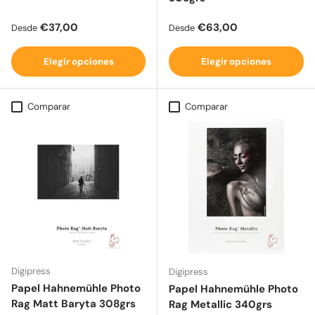
Precio normal
Precio normal
€37,00
€63,00
Desde
Desde
Elegir opciones
Elegir opciones
Comparar
Comparar
Digipress
Digipress
Papel Hahnemühle Photo
Papel Hahnemühle Photo
Rag Matt Baryta 308grs
Rag Metallic 340grs