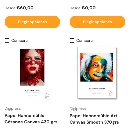
Precio normal
Precio normal
€60,00
€0,00
Desde
Desde
Elegir opciones
Elegir opciones
Comparar
Comparar
Digipress
Digipress
Papel Hahnemühle
Papel Hahnemühle Art
Cézanne Canvas 430 grs
Canvas Smooth 370grs