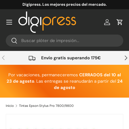
Digipress. Los mejores precios del mercado.
Ir al contenido
Cuenta
Carr
Buscar
Buscar
Anterior
Sig
Envío gratis superando 175€
Por vacaciones, permaneceremos
CERRADOS del 10 al
23 de agosto
. Las entregas se reanudarán a partir del
24
de agosto
Inicio
Tintas Epson Stylus Pro 7800/9800
Ir directamente a la información del producto