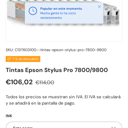
Cerrar
Popular en este momento
Mucha gente lo ha visto
recientemente
SKU:
C13T603100--tintas-epson-stylus-pro-7800-9800
7 % de descuento
Tintas Epson Stylus Pro 7800/9800
Precio normal
Precio de venta
€106,02
€114,00
Todos los precios se muestran sin IVA. El IVA se calculará
y se añadirá en la pantalla de pago.
INK