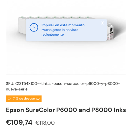
Cerrar
Popular en este momento
Mucha gente lo ha visto
recientemente
SKU:
C13T54X100--tintas-epson-surecolor-p6000-y-p8000-
nueva-serie
7 % de descuento
Epson SureColor P6000 and P8000 Inks
Precio normal
Precio de venta
€109,74
€118,00