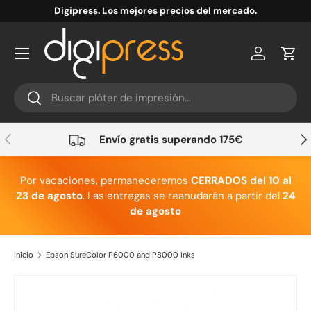
Digipress. Los mejores precios del mercado.
Ir al contenido
Cuenta
Carr
Buscar
Buscar
Anterior
Sig
Envío gratis superando 175€
Por vacaciones, permaneceremos
CERRADOS del 10 al
23 de agosto
. Las entregas se reanudarán a partir del
24
de agosto
Inicio
Epson SureColor P6000 and P8000 Inks
Ir directamente a la información del producto