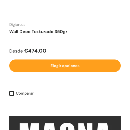
Digipress
Wall Deco Texturado 350gr
Precio normal
€474,00
Desde
Elegir opciones
Comparar