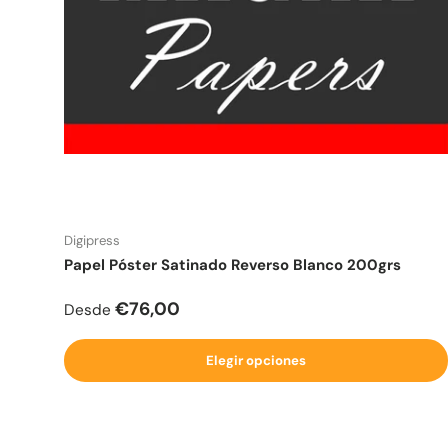
Digipress
Papel Póster Satinado Reverso Blanco 200grs
Precio normal
€76,00
Desde
Elegir opciones