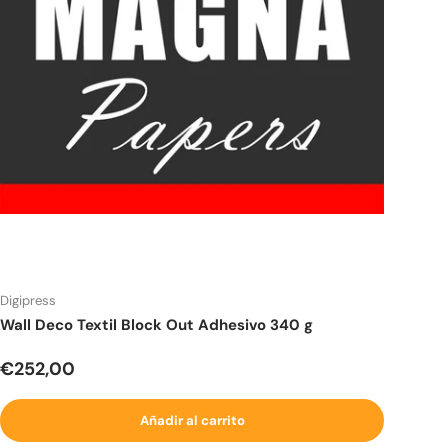
Digipress
Wall Deco Textil Block Out Adhesivo 340 g
Precio normal
€252,00
Añadir al carrito