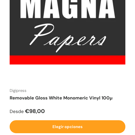
Digipress
Removable Gloss White Monomeric Vinyl 100µ
Precio normal
€98,00
Desde
Elegir opciones