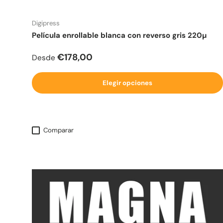
Digipress
Película enrollable blanca con reverso gris 220µ
Precio normal
€178,00
Desde
Elegir opciones
Comparar