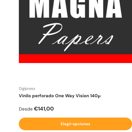
Digipress
Vinilo perforado One Way Vision 140µ
Precio normal
€141,00
Desde
Elegir opciones