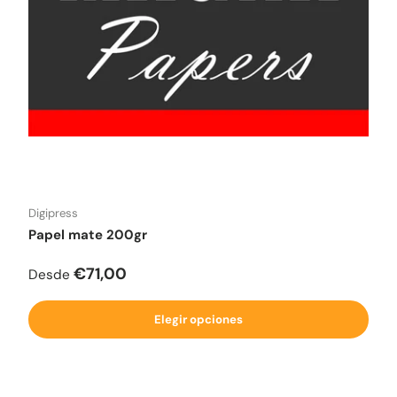
Digipress
Papel mate 200gr
Precio normal
€71,00
Desde
Elegir opciones