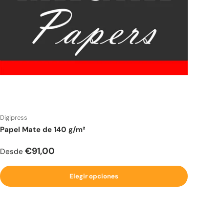
Digipress
Papel Mate de 140 g/m²
Precio normal
€91,00
Desde
Elegir opciones