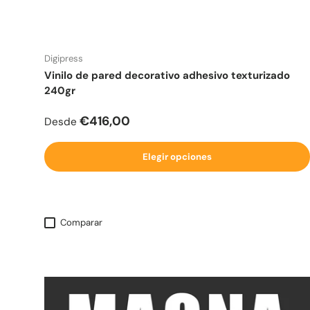
Digipress
Vinilo de pared decorativo adhesivo texturizado
240gr
Precio normal
€416,00
Desde
Elegir opciones
Comparar