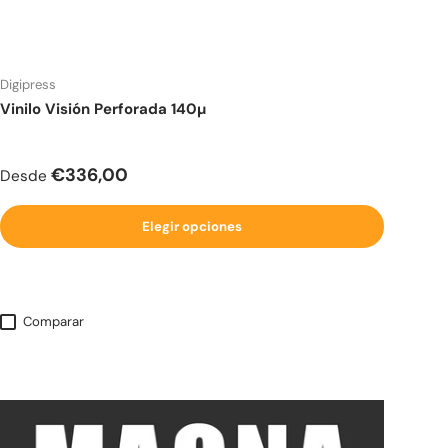
Digipress
Vinilo Visión Perforada 140µ
Precio normal
€336,00
Desde
Elegir opciones
Comparar