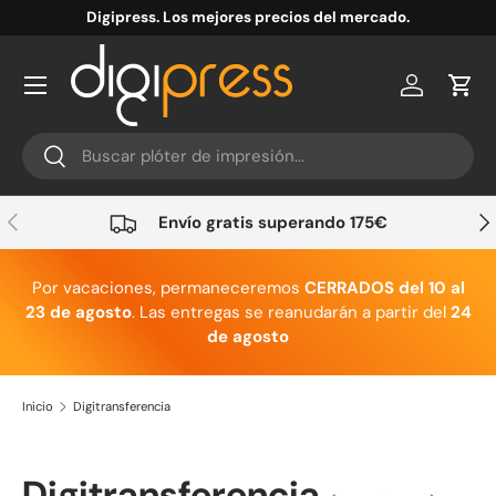
Digipress. Los mejores precios del mercado.
Ir al contenido
Cuenta
Carr
Buscar
Buscar
Anterior
Sig
Envío gratis superando 175€
Por vacaciones, permaneceremos
CERRADOS del 10 al
23 de agosto
. Las entregas se reanudarán a partir del
24
de agosto
Inicio
Digitransferencia
Digitransferencia