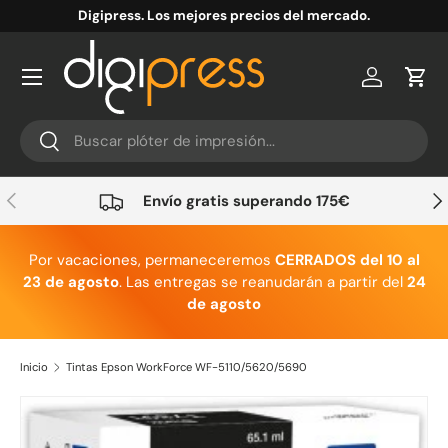
Digipress. Los mejores precios del mercado.
Ir al contenido
Cuenta
Carr
Buscar
Buscar
Anterior
Sig
Envío gratis superando 175€
Por vacaciones, permaneceremos
CERRADOS del 10 al
23 de agosto
. Las entregas se reanudarán a partir del
24
de agosto
Inicio
Tintas Epson WorkForce WF-5110/5620/5690
Ir directamente a la información del producto