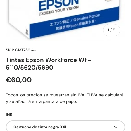
de
1
/
5
SKU:
C13T789140
Tintas Epson WorkForce WF-
5110/5620/5690
Precio normal
€60,00
Todos los precios se muestran sin IVA. El IVA se calculará
y se añadirá en la pantalla de pago.
INK
Cartucho de tinta negra XXL