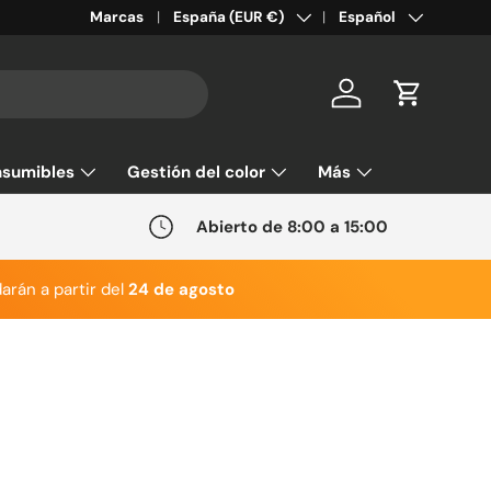
País/Región
Idioma
Marcas
España (EUR €)
Español
Cuenta
Carrito
sumibles
Gestión del color
Más
Abierto de 8:00 a 15:00
arán a partir del
24 de agosto