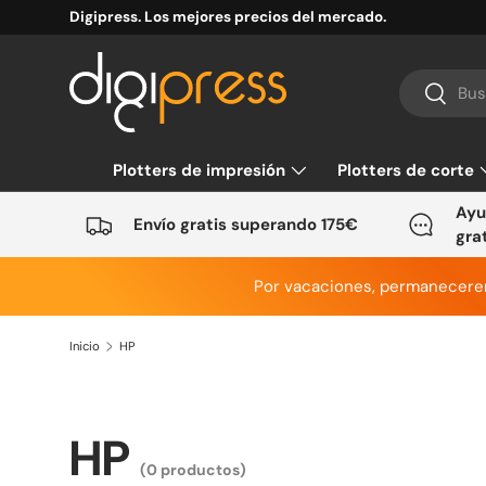
Digipress. Los mejores precios del mercado.
Ir al contenido
Buscar
Buscar
Plotters de impresión
Plotters de corte
Ayu
Envío gratis superando 175€
gra
Por vacaciones, permanecer
Inicio
HP
HP
(0 productos)