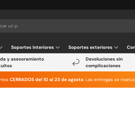
Soportes Interiores
Soportes exteriores
Con
da y asesoramiento
Devoluciones sin
tuitos
complicaciones
emos
CERRADOS del 10 al 23 de agosto
. Las entregas se reanud