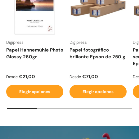
Digipress
Digipress
Dig
Papel Hahnemühle Photo
Papel fotográfico
Pa
Glossy 260gr
brillante Epson de 250 g
se
Ep
Precio normal
Precio normal
Pr
€21,00
€71,00
Desde
Desde
De
Elegir opciones
Elegir opciones