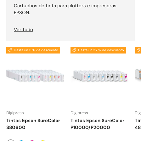
Cartuchos de tinta para plotters e impresoras
EPSON.
Ver todo
Hasta un 11 % de descuento
Hasta un 32 % de descuento
Digipress
Digipress
Dig
Tintas Epson SureColor
Tintas Epson SureColor
Ti
S80600
P10000/P20000
48