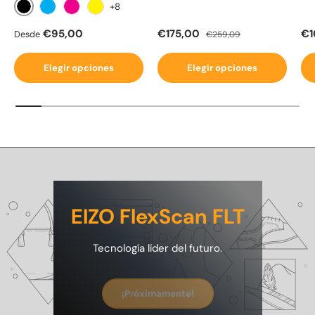
+8
Negro
Cian
Magenta
Amarillo
Precio normal
Precio de venta
Precio normal
Pr
€95,00
€175,00
€1
Desde
€259,09
Elegir opciones
Elegir opciones
EIZO FlexScan FLT
Tecnología líder del futuro.
¡Próximamente!