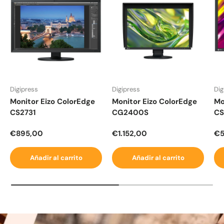
Digipress
Digipress
Dig
Monitor Eizo ColorEdge
Monitor Eizo ColorEdge
Mo
CS2731
CG2400S
CS
Precio normal
Precio normal
Pr
€895,00
€1.152,00
€5
Añadir al carrito
Añadir al carrito