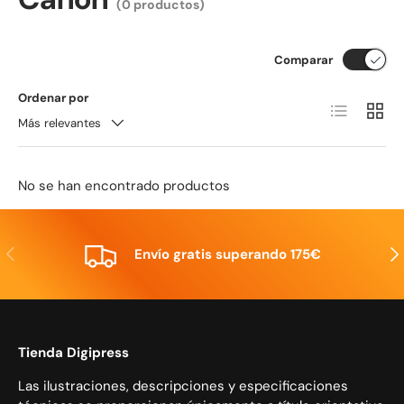
(0 productos)
Comparar
Ordenar por
Lista
Cuadrí
Más relevantes
No se han encontrado productos
Anterior
Sig
Envío gratis superando 175€
Tienda Digipress
Las ilustraciones, descripciones y especificaciones