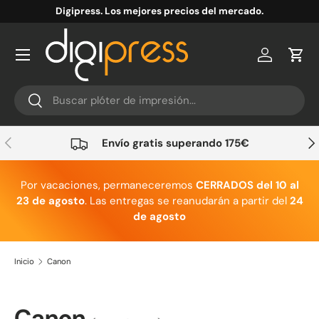
Digipress. Los mejores precios del mercado.
Ir al contenido
Cuenta
Carr
Buscar
Buscar
Anterior
Sig
Envío gratis superando 175€
Por vacaciones, permaneceremos
CERRADOS del 10 al
23 de agosto
. Las entregas se reanudarán a partir del
24
de agosto
Inicio
Canon
Canon