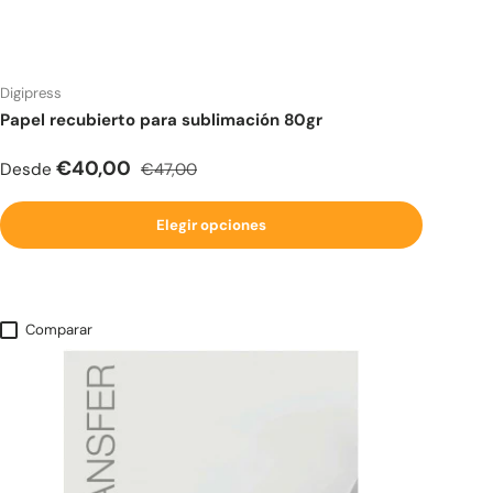
Digipress
Papel recubierto para sublimación 80gr
Precio de venta
Precio normal
€40,00
Desde
€47,00
Elegir opciones
Comparar