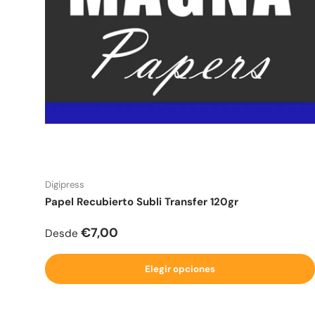
Digipress
Papel Recubierto Subli Transfer 120gr
Precio normal
€7,00
Desde
Elegir opciones