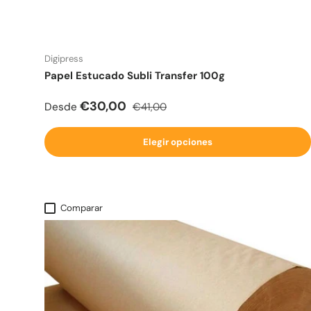
Digipress
Papel Estucado Subli Transfer 100g
Precio de venta
Precio normal
€30,00
Desde
€41,00
Elegir opciones
Comparar