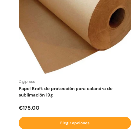
Digipress
Papel Kraft de protección para calandra de
sublimación 19g
Precio normal
€175,00
Elegir opciones