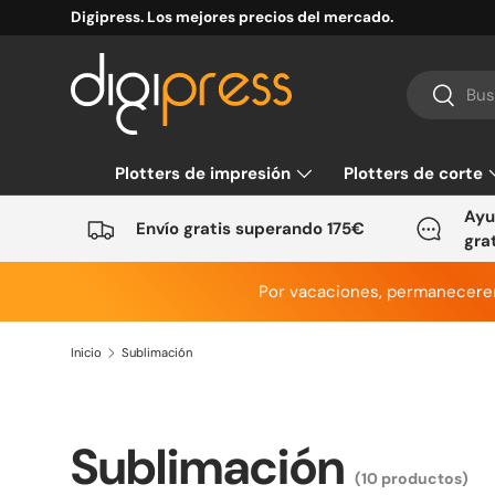
Digipress. Los mejores precios del mercado.
Ir al contenido
Buscar
Buscar
Plotters de impresión
Plotters de corte
Ayu
Envío gratis superando 175€
gra
Por vacaciones, permanecer
Inicio
Sublimación
Sublimación
(10 productos)