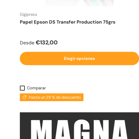
Digipress
Papel Epson DS Transfer Production 75grs
Precio normal
€132,00
Desde
Elegir opciones
Comparar
Hasta un 29 % de descuento