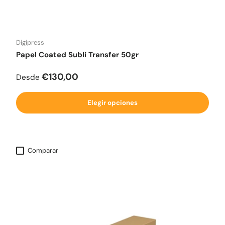
Digipress
Papel Coated Subli Transfer 50gr
Precio normal
€130,00
Desde
Elegir opciones
Comparar