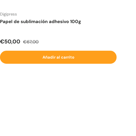
Digipress
Papel de sublimación adhesivo 100g
Precio de venta
Precio normal
€50,00
€67,00
Añadir al carrito