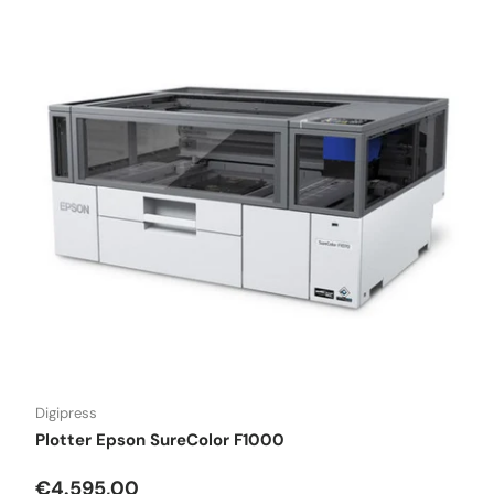
Digipress
Plotter Epson SureColor F1000
Precio normal
€4.595,00