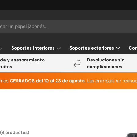
Soportes Interiores
Soportes exteriores
Con
da y asesoramiento
Devoluciones sin
tuitos
complicaciones
emos
CERRADOS del 10 al 23 de agosto
. Las entregas se reanud
(9 productos)