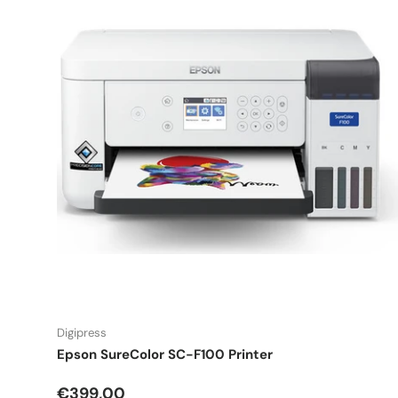
Digipress
Epson SureColor SC-F100 Printer
Precio normal
€399,00