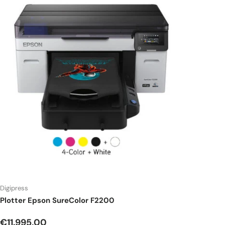
Digipress
Plotter Epson SureColor F2200
Precio normal
€11.995,00