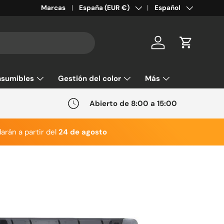
País/Región
Idioma
Marcas
España (EUR €)
Español
Cuenta
Carrito
sumibles
Gestión del color
Más
Abierto de 8:00 a 15:00
arán a partir del
24 de agosto