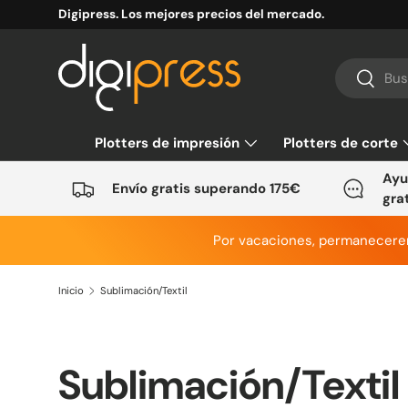
Digipress. Los mejores precios del mercado.
Ir al contenido
Buscar
Buscar
Plotters de impresión
Plotters de corte
Ayu
Envío gratis superando 175€
gra
Por vacaciones, permanecer
Inicio
Sublimación/Textil
Sublimación/Textil