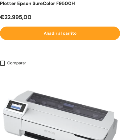
Plotter Epson SureColor F9500H
Precio normal
€22.995,00
Añadir al carrito
Comparar