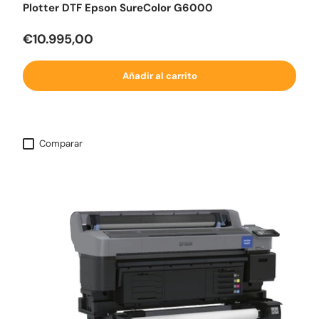
Plotter DTF Epson SureColor G6000
Precio normal
€10.995,00
Añadir al carrito
Comparar