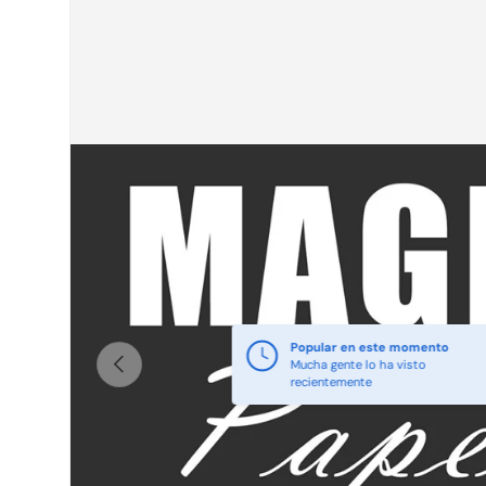
Popular en este momento
Anterior
Mucha gente lo ha visto
recientemente