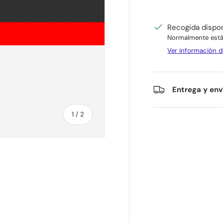
Recogida dispo
Normalmente está 
Ver información d
Entrega y env
de
1
/
2
ía