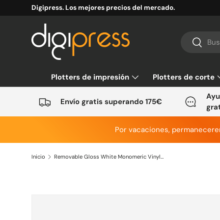
Digipress. Los mejores precios del mercado.
Ir al contenido
Buscar
Buscar
Plotters de impresión
Plotters de corte
Ayu
Envío gratis superando 175€
gra
Por vacaciones, permanecer
Inicio
Removable Gloss White Monomeric Vinyl 100µ
Ir directamente a la información del producto