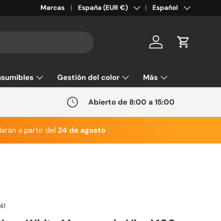
País/Región
Idioma
Marcas
España (EUR €)
Español
Cuenta
Carrito
sumibles
Gestión del color
Más
Abierto de 8:00 a 15:00
arán a partir del
24 de agosto
41