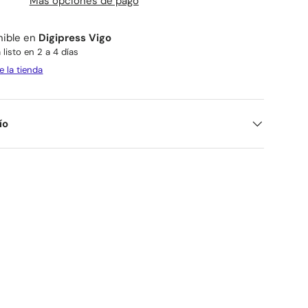
Más opciones de pago
nible en
Digipress Vigo
listo en 2 a 4 días
e la tienda
ío