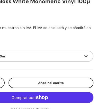
loss White Monomeric Vinyl 100µ
mal
 muestran sin IVA. El IVA se calculará y se añadirá en
50m
Añadir al carrito
d
Aumentar la cantidad