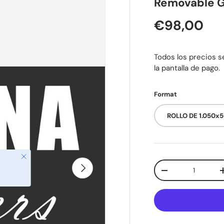
Removable G
Precio nor
€98,00
Todos los precios se
la pantalla de pago.
Format
ROLLO DE 1.050x
Cerrar
Cant.
Siguiente
Disminuir cantida