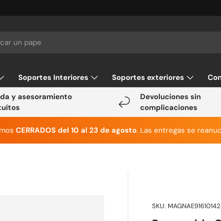
Soportes Interiores
Soportes exteriores
Con
da y asesoramiento
Devoluciones sin
tuitos
complicaciones
emos
CERRADOS del 10 al 23 de agosto
. Las entregas se reanud
SKU:
MAGNAE91610142