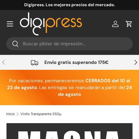
Digipress. Los mejores precios del mercado.
Ir al contenido
Cuenta
Carr
Buscar
Buscar
Anterior
Sig
Envío gratis superando 175€
Por vacaciones, permaneceremos
CERRADOS del 10 al
23 de agosto
. Las entregas se reanudarán a partir del
24
de agosto
Inicio
Vinilo Transparente 350µ
Ir directamente a la información del producto