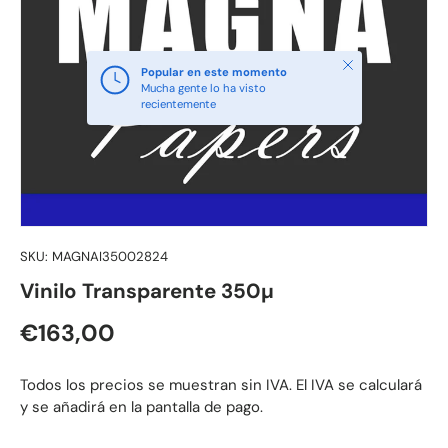
Cerrar
Popular en este momento
Mucha gente lo ha visto
recientemente
SKU:
MAGNAI35002824
Vinilo Transparente 350µ
Precio normal
€163,00
Todos los precios se muestran sin IVA. El IVA se calculará
y se añadirá en la pantalla de pago.