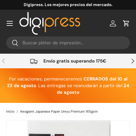
Digipress. Los mejores precios del mercado.
Ir al contenido
Cuenta
Carr
Buscar
Buscar
Anterior
Sig
Envío gratis superando 175€
Por vacaciones, permaneceremos
CERRADOS del 10 al
23 de agosto
. Las entregas se reanudarán a partir del
24
de agosto
Inicio
Awagami Japanese Paper Unryu Premium 165gsm
Ir directamente a la información del producto