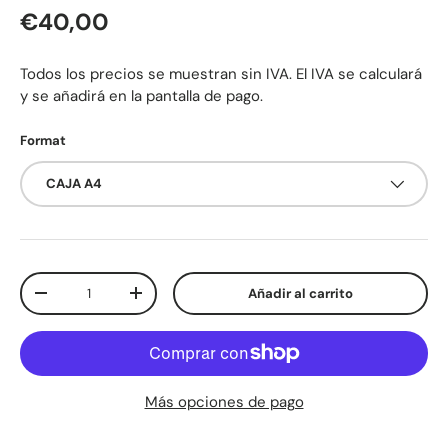
Precio normal
€40,00
Todos los precios se muestran sin IVA. El IVA se calculará
y se añadirá en la pantalla de pago.
Format
CAJA A4
Cant.
Añadir al carrito
Disminuir cantidad
Aumentar la cantidad
Más opciones de pago