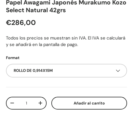
Papel Awagami Japonés Murakumo Kozo
Select Natural 42grs
Precio normal
€286,00
Todos los precios se muestran sin IVA. El IVA se calculará
y se añadirá en la pantalla de pago.
Format
ROLLO DE 0,914X15M
Cant.
Añadir al carrito
Disminuir cantidad
Aumentar la cantidad