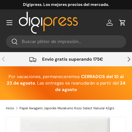
Digipress. Los mejores precios del mercado.
Ir al contenido
Cuenta
Carr
Buscar
Buscar
Anterior
Sig
Envío gratis superando 175€
Por vacaciones, permaneceremos
CERRADOS del 10 al
23 de agosto
. Las entregas se reanudarán a partir del
24
de agosto
Inicio
Papel Awagami Japonés Murakumo Kozo Select Natural 42grs
Ir directamente a la información del producto