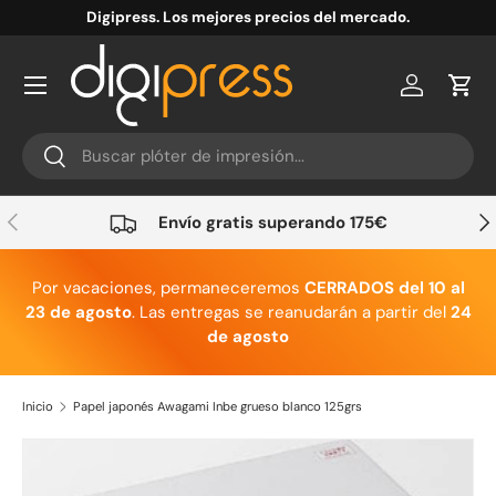
Digipress. Los mejores precios del mercado.
Ir al contenido
Cuenta
Carr
Buscar
Buscar
Anterior
Sig
Envío gratis superando 175€
Por vacaciones, permaneceremos
CERRADOS del 10 al
23 de agosto
. Las entregas se reanudarán a partir del
24
de agosto
Inicio
Papel japonés Awagami Inbe grueso blanco 125grs
Ir directamente a la información del producto