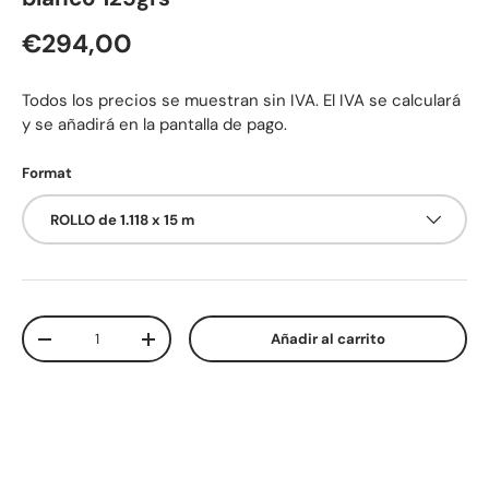
Precio normal
€294,00
Todos los precios se muestran sin IVA. El IVA se calculará
y se añadirá en la pantalla de pago.
Format
ROLLO de 1.118 x 15 m
Cant.
Añadir al carrito
Disminuir cantidad
Aumentar la cantidad