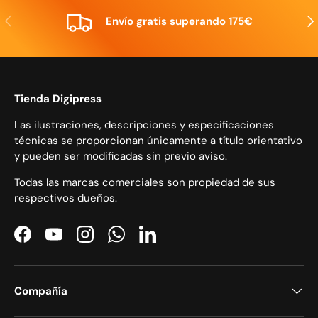
Anterior
Sig
Envío gratis superando 175€
Tienda Digipress
Las ilustraciones, descripciones y especificaciones
técnicas se proporcionan únicamente a título orientativo
y pueden ser modificadas sin previo aviso.
Todas las marcas comerciales son propiedad de sus
respectivos dueños.
Facebook
YouTube
Instagram
WhatsApp
LinkedIn
Compañía