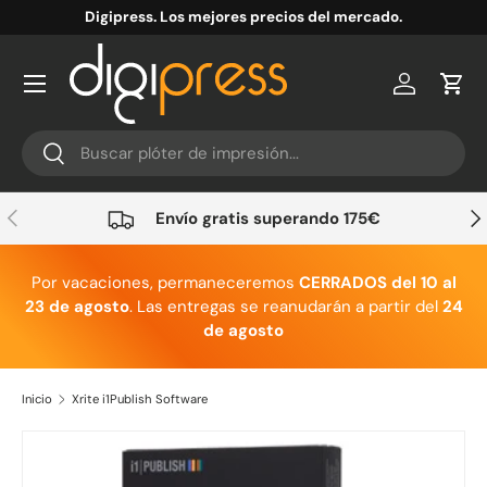
Digipress. Los mejores precios del mercado.
Ir al contenido
Cuenta
Carr
Buscar
Buscar
Anterior
Sig
Envío gratis superando 175€
Por vacaciones, permaneceremos
CERRADOS del 10 al
23 de agosto
. Las entregas se reanudarán a partir del
24
de agosto
Inicio
Xrite i1Publish Software
Ir directamente a la información del producto