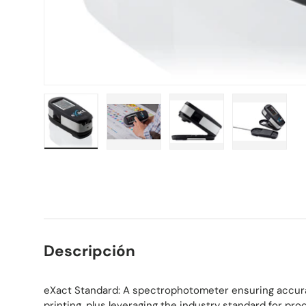
Cargar imagen 1 en la vista de galería
Cargar imagen 2 en la vista de galer
Cargar imagen 3 en la v
Cargar ima
Descripción
eXact Standard: A spectrophotometer ensuring accur
printing, plus leveraging the industry standard for pro