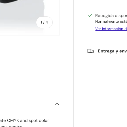
Recogida dispo
Normalmente está 
de
1
/
4
Ver información d
Entrega y env
ía
ista de galería
gen 4 en la vista de galería
ate CMYK and spot color
cess control.