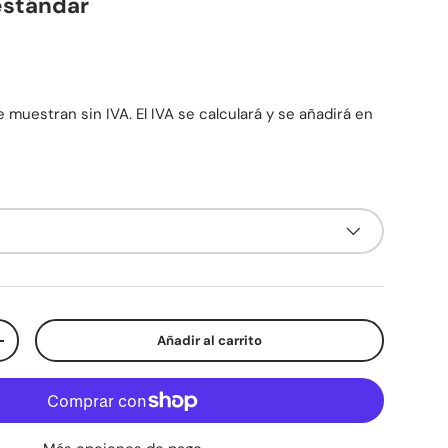
estándar
mal
0
 muestran sin IVA. El IVA se calculará y se añadirá en
Añadir al carrito
d
Aumentar la cantidad