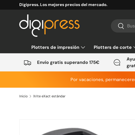
Digipress. Los mejores precios del mercado.
Ir al contenido
Buscar
Buscar
Plotters de impresión
Plotters de corte
Ayu
Envío gratis superando 175€
gra
Por vacaciones, permanecer
Inicio
Xrite eXact estándar
Ir directamente a la información del producto