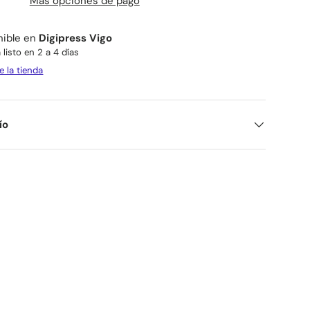
Más opciones de pago
nible en
Digipress Vigo
listo en 2 a 4 días
e la tienda
ío