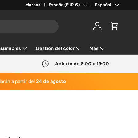
País/Región
Idioma
Marcas
España (EUR €)
Español
Cuenta
Carrito
sumibles
Gestión del color
Más
Abierto de 8:00 a 15:00
arán a partir del
24 de agosto