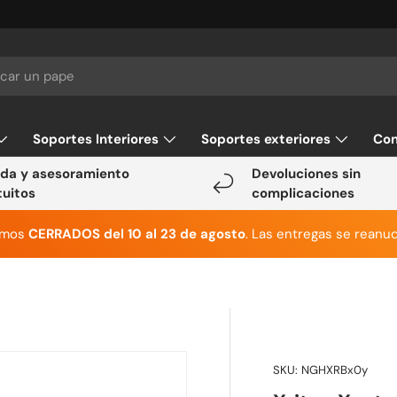
Soportes Interiores
Soportes exteriores
Con
da y asesoramiento
Devoluciones sin
tuitos
complicaciones
emos
CERRADOS del 10 al 23 de agosto
. Las entregas se reanud
SKU:
NGHXRBx0y