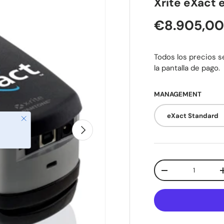
Xrite eXact 
Precio nor
€8.905,0
Todos los precios se
la pantalla de pago.
MANAGEMENT
eXact Standard
Cerrar
Siguiente
Cant.
Disminuir cantida