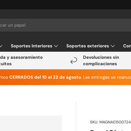
Soportes Interiores
Soportes exteriores
Con
da y asesoramiento
Devoluciones sin
tuitos
complicaciones
emos
CERRADOS del 10 al 23 de agosto
. Las entregas se reanud
SKU:
MAGNAE1500724