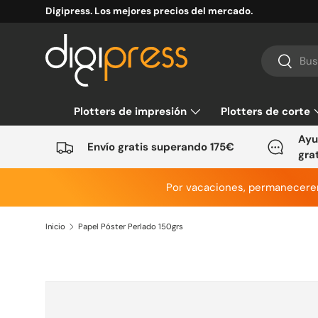
Digipress. Los mejores precios del mercado.
Ir al contenido
Buscar
Buscar
Plotters de impresión
Plotters de corte
Ayu
Envío gratis superando 175€
gra
Por vacaciones, permanecer
Inicio
Papel Póster Perlado 150grs
Ir directamente a la información del producto