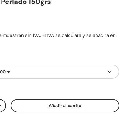
 Perlado 150grs
mal
 muestran sin IVA. El IVA se calculará y se añadirá en
 100 m
Añadir al carrito
d
Aumentar la cantidad