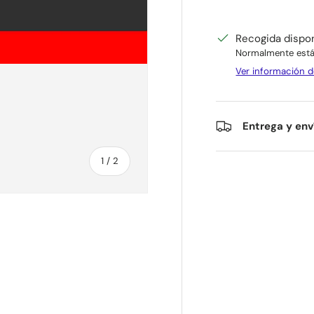
Recogida dispo
Normalmente está 
Ver información d
Entrega y env
de
1
/
2
ía