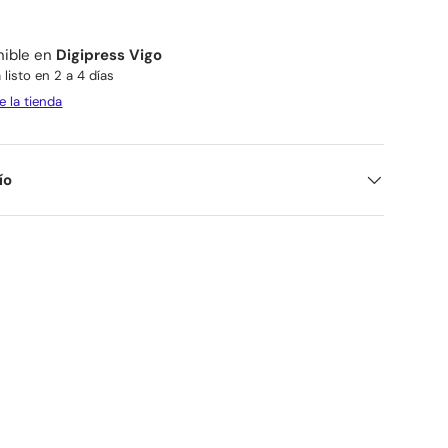
nible en
Digipress Vigo
listo en 2 a 4 días
e la tienda
ío