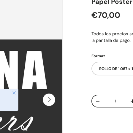
Papel Póster
Precio nor
€70,00
Todos los precios se
la pantalla de pago.
Format
ROLLO DE 1.067 x
Cerrar
Cant.
Siguiente
Disminuir cantida