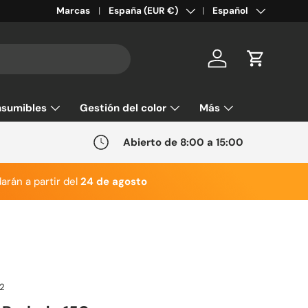
País/Región
Idioma
Marcas
España (EUR €)
Español
Cuenta
Carrito
sumibles
Gestión del color
Más
Abierto de 8:00 a 15:00
arán a partir del
24 de agosto
2