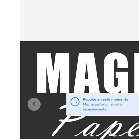
Popular en este momento
Anterior
Mucha gente lo ha visto
recientemente