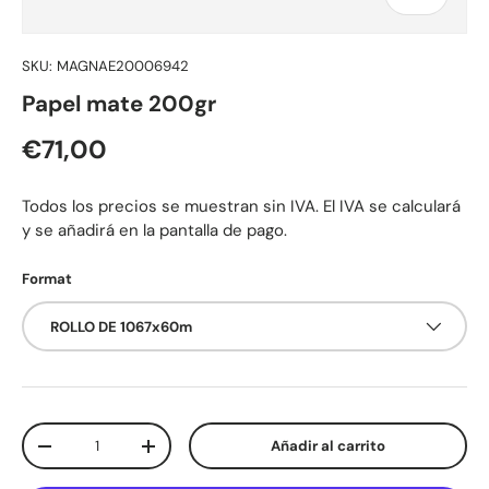
SKU:
MAGNAE20006942
Papel mate 200gr
Precio normal
€71,00
Todos los precios se muestran sin IVA. El IVA se calculará
y se añadirá en la pantalla de pago.
Format
ROLLO DE 1067x60m
Cant.
Añadir al carrito
Disminuir cantidad
Aumentar la cantidad