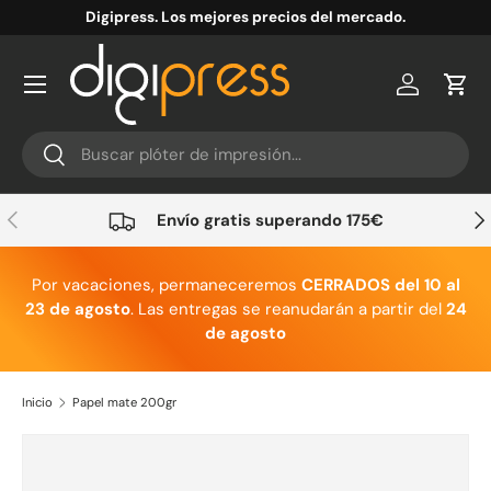
Digipress. Los mejores precios del mercado.
Ir al contenido
Cuenta
Carr
Buscar
Buscar
Anterior
Sig
Envío gratis superando 175€
Por vacaciones, permaneceremos
CERRADOS del 10 al
23 de agosto
. Las entregas se reanudarán a partir del
24
de agosto
Inicio
Papel mate 200gr
Ir directamente a la información del producto