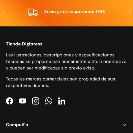
Anterior
Sig
Envío gratis superando 175€
Tienda Digipress
Las ilustraciones, descripciones y especificaciones
técnicas se proporcionan únicamente a título orientativo
y pueden ser modificadas sin previo aviso.
Todas las marcas comerciales son propiedad de sus
respectivos dueños.
Facebook
YouTube
Instagram
WhatsApp
LinkedIn
Compañía