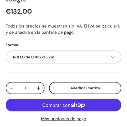
Precio normal
€132,00
Todos los precios se muestran sin IVA. El IVA se calculará
y se añadirá en la pantalla de pago.
Format
ROLLO de 0,432x15,2m
Cant.
Añadir al carrito
Disminuir cantidad
Aumentar la cantidad
Más opciones de pago