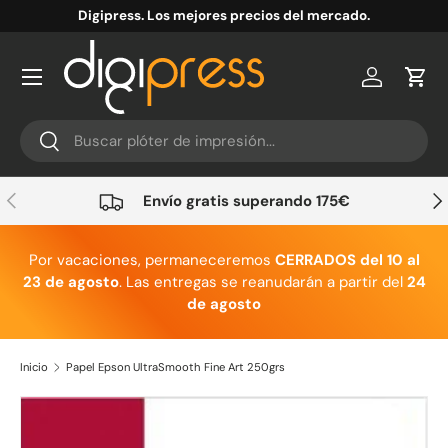
Digipress. Los mejores precios del mercado.
Ir al contenido
Cuenta
Carr
Buscar
Buscar
Anterior
Sig
Envío gratis superando 175€
Por vacaciones, permaneceremos
CERRADOS del 10 al
23 de agosto
. Las entregas se reanudarán a partir del
24
de agosto
Inicio
Papel Epson UltraSmooth Fine Art 250grs
Ir directamente a la información del producto