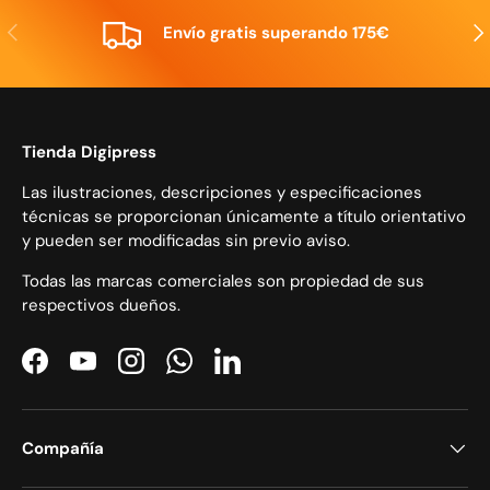
Anterior
Sig
Envío gratis superando 175€
Tienda Digipress
Las ilustraciones, descripciones y especificaciones
técnicas se proporcionan únicamente a título orientativo
y pueden ser modificadas sin previo aviso.
Todas las marcas comerciales son propiedad de sus
respectivos dueños.
Facebook
YouTube
Instagram
WhatsApp
LinkedIn
Compañía