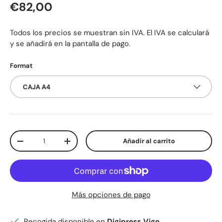
Precio normal
€82,00
Todos los precios se muestran sin IVA. El IVA se calculará
y se añadirá en la pantalla de pago.
Format
CAJA A4
Cant.
Añadir al carrito
Disminuir cantidad
Aumentar la cantidad
Más opciones de pago
Recogida disponible en
Digipress Vigo