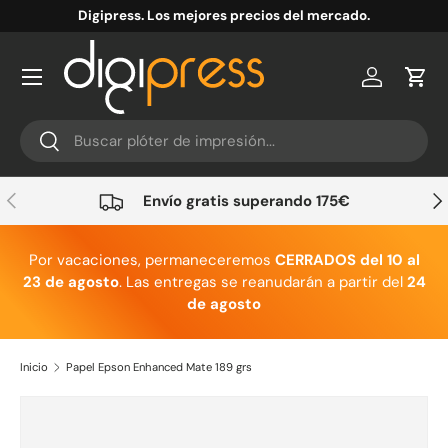
Digipress. Los mejores precios del mercado.
Ir al contenido
Cuenta
Carr
Buscar
Buscar
Anterior
Sig
Envío gratis superando 175€
Por vacaciones, permaneceremos
CERRADOS del 10 al
23 de agosto
. Las entregas se reanudarán a partir del
24
de agosto
Inicio
Papel Epson Enhanced Mate 189 grs
Ir directamente a la información del producto