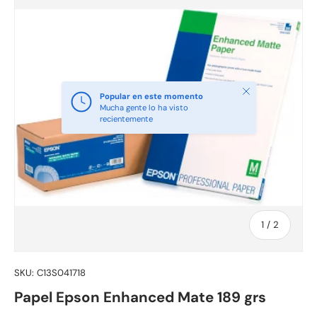
Cerrar
Popular en este momento
Mucha gente lo ha visto
recientemente
de
1
/
2
SKU:
C13S041718
Papel Epson Enhanced Mate 189 grs