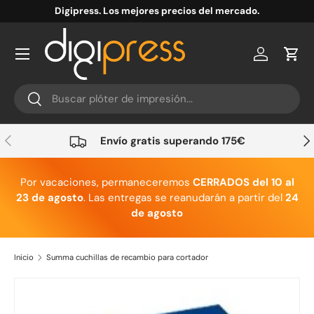
Digipress. Los mejores precios del mercado.
Ir al contenido
Cuenta
Carr
Buscar
Buscar
Anterior
Sig
Envío gratis superando 175€
Por vacaciones, permaneceremos
CERRADOS del 10 al
23 de agosto
. Las entregas se reanudarán a partir del
24
de agosto
Inicio
Summa cuchillas de recambio para cortador
Ir directamente a la información del producto