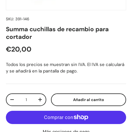
SKU:
391-146
Summa cuchillas de recambio para
cortador
Precio normal
€20,00
Todos los precios se muestran sin IVA. El IVA se calculará
y se añadirá en la pantalla de pago.
Cant.
Añadir al carrito
Disminuir cantidad
Aumentar la cantidad
Más opciones de pago