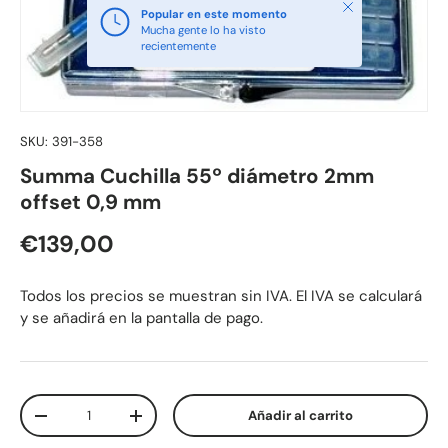
Cerrar
Popular en este momento
Mucha gente lo ha visto
recientemente
SKU:
391-358
Summa Cuchilla 55º diámetro 2mm
offset 0,9 mm
Precio normal
€139,00
Todos los precios se muestran sin IVA. El IVA se calculará
y se añadirá en la pantalla de pago.
Cant.
Añadir al carrito
Disminuir cantidad
Aumentar la cantidad