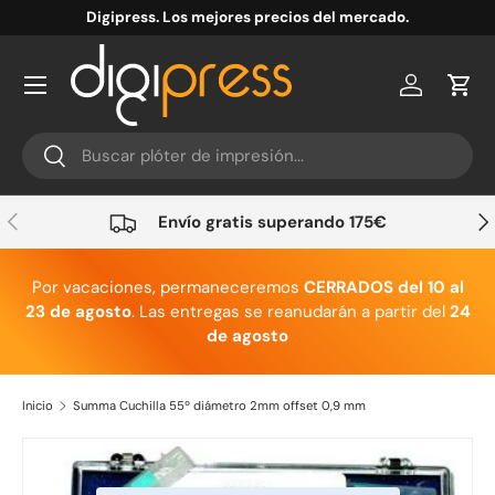
Digipress. Los mejores precios del mercado.
Ir al contenido
Cuenta
Carr
Buscar
Buscar
Anterior
Sig
Envío gratis superando 175€
Por vacaciones, permaneceremos
CERRADOS del 10 al
23 de agosto
. Las entregas se reanudarán a partir del
24
de agosto
Inicio
Summa Cuchilla 55º diámetro 2mm offset 0,9 mm
Ir directamente a la información del producto