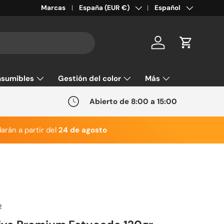
País/Región
Idioma
Marcas
España (EUR €)
Español
Cuenta
Carrito
sumibles
Gestión del color
Más
Abierto de 8:00 a 15:00
arán a partir del
24 de agosto
2