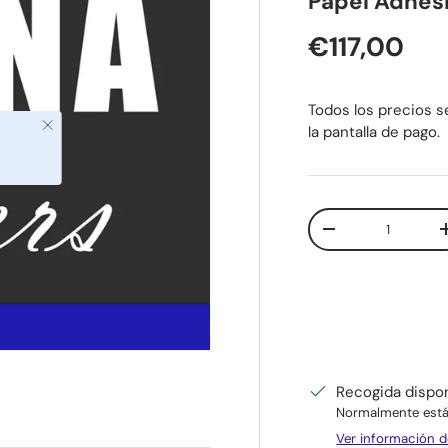
Papel Adhes
Precio nor
€117,00
Todos los precios se
Cerrar
la pantalla de pago.
Cant.
Disminuir cantida
Recogida dispo
Normalmente está 
Ver información d