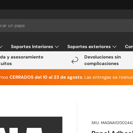
Soportes Interiores
Soportes exteriores
Con
da y asesoramiento
Devoluciones sin
tuitos
complicaciones
emos
CERRADOS del 10 al 23 de agosto
. Las entregas se reanud
SKU:
MAGNAI1200244