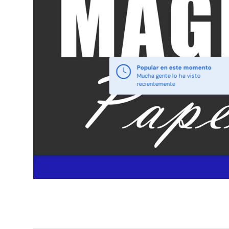
Popular en este momento
Mucha gente lo ha visto
recientemente