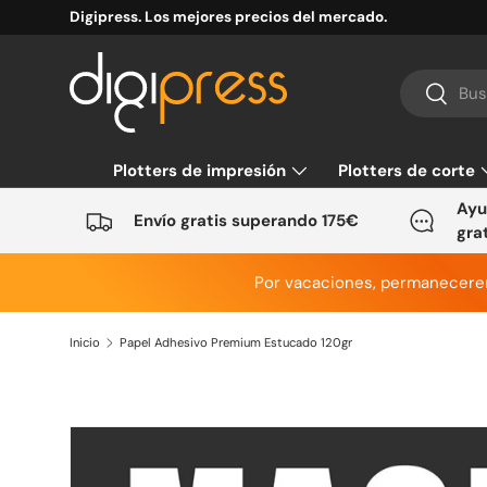
Digipress. Los mejores precios del mercado.
Ir al contenido
Buscar
Buscar
Plotters de impresión
Plotters de corte
Ayu
Envío gratis superando 175€
gra
Por vacaciones, permanecer
Inicio
Papel Adhesivo Premium Estucado 120gr
Ir directamente a la información del producto