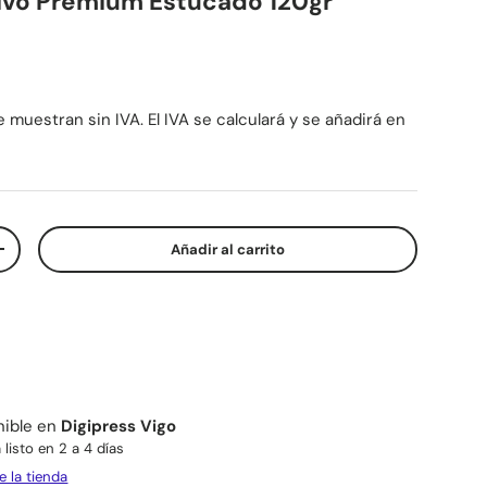
ivo Premium Estucado 120gr
mal
 muestran sin IVA. El IVA se calculará y se añadirá en
Añadir al carrito
d
Aumentar la cantidad
nible en
Digipress Vigo
listo en 2 a 4 días
e la tienda