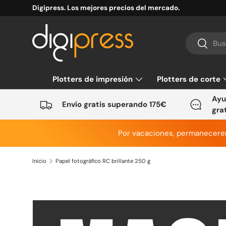
Digipress. Los mejores precios del mercado.
Ir al contenido
Buscar
Buscar
Plotters de impresión
Plotters de corte
Ayu
Envío gratis superando 175€
gra
Por vacaciones, permanecer
Inicio
Papel fotográfico RC brillante 250 g
Ir directamente a la información del producto