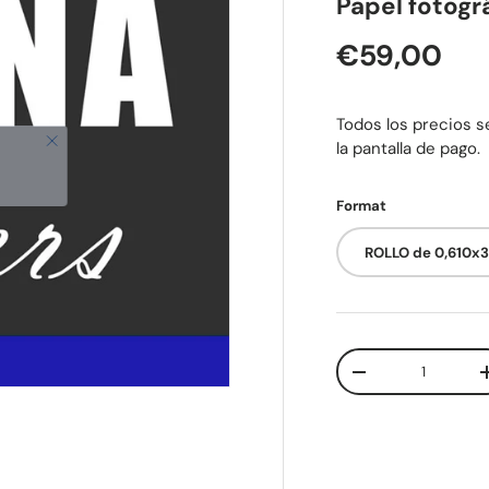
Papel fotogr
Precio nor
€59,00
Todos los precios se
la pantalla de pago.
Format
ROLLO de 0,610x
Cant.
Disminuir cantida