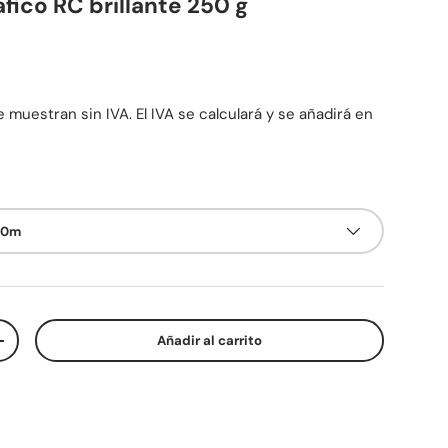
áfico RC brillante 250 g
mal
 muestran sin IVA. El IVA se calculará y se añadirá en
30m
Añadir al carrito
d
Aumentar la cantidad