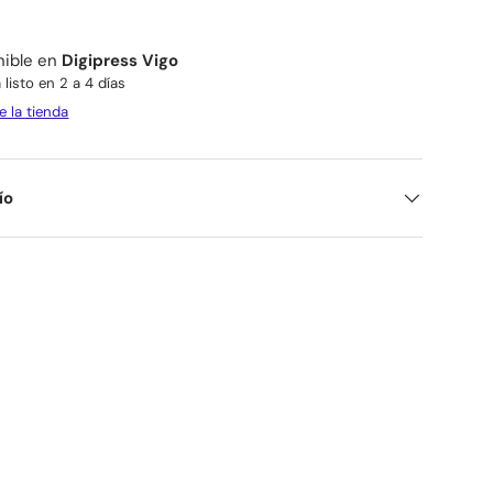
nible en
Digipress Vigo
listo en 2 a 4 días
e la tienda
ío