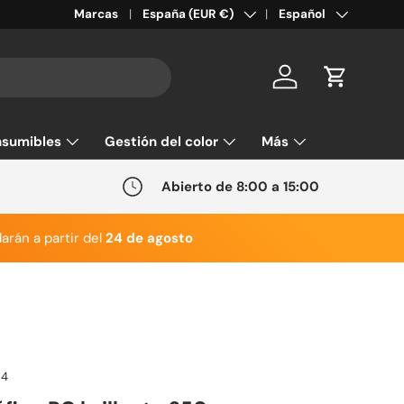
País/Región
Idioma
Marcas
España (EUR €)
Español
Cuenta
Carrito
sumibles
Gestión del color
Más
Abierto de 8:00 a 15:00
arán a partir del
24 de agosto
24