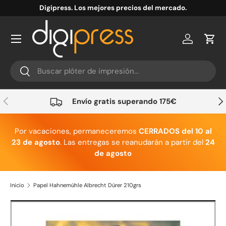
Digipress. Los mejores precios del mercado.
Ir al contenido
Cuenta
Carr
Buscar
Buscar
Anterior
Sig
Envío gratis superando 175€
Por vacaciones, permaneceremos
CERRADOS del 10 al
23 de agosto
. Las entregas se reanudarán a partir del
24
de agosto
Inicio
Papel Hahnemühle Albrecht Dürer 210grs
Ir directamente a la información del producto