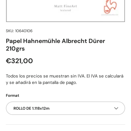
SKU:
10640106
Papel Hahnemühle Albrecht Dürer
210grs
Precio normal
€321,00
Todos los precios se muestran sin IVA. El IVA se calculará
y se añadirá en la pantalla de pago.
Format
ROLLO DE 1.118x12m