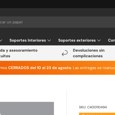
Soportes Interiores
Soportes exteriores
Con
da y asesoramiento
Devoluciones sin
tuitos
complicaciones
emos
CERRADOS del 10 al 23 de agosto
. Las entregas se reanud
SKU:
C400110494