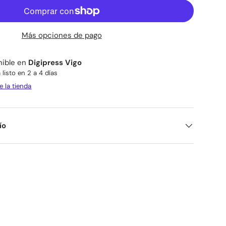
Más opciones de pago
nible en
Digipress Vigo
listo en 2 a 4 días
e la tienda
ío