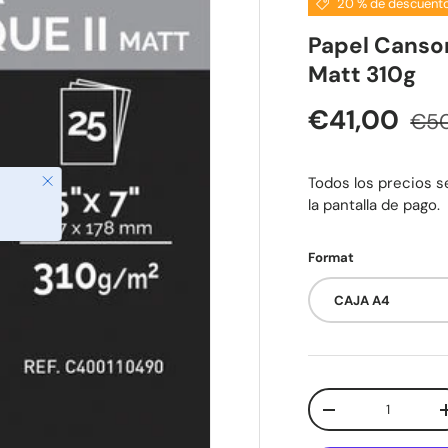
20 % de descuent
Papel Canson
Matt 310g
Pre
Precio de 
€41,00
€50
Cerrar
Todos los precios se
la pantalla de pago.
Format
CAJA A4
Cant.
Disminuir cantida