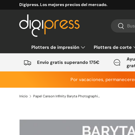
Digipress. Los mejores precios del mercado.
Ir al contenido
Buscar
Buscar
Plotters de impresión
Plotters de corte
Ayu
Envío gratis superando 175€
gra
Por vacaciones, permanecer
Inicio
Papel Canson Infinity Baryta Photographique II Matt 310g
Ir directamente a la información del producto