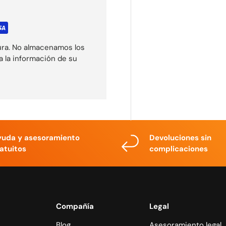
ura. No almacenamos los
a la información de su
yuda y asesoramiento
Devoluciones sin
atuitos
complicaciones
Compañía
Legal
Blog
Asesoramiento legal