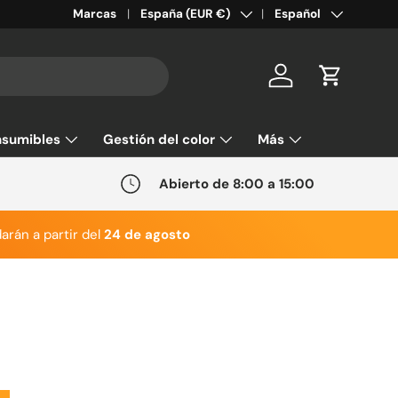
País/Región
Idioma
Marcas
España (EUR €)
Español
Cuenta
Carrito
sumibles
Gestión del color
Más
Abierto de 8:00 a 15:00
arán a partir del
24 de agosto