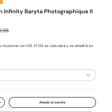
o
 Infinity Baryta Photographique II
cio normal
venta
,98
 muestran sin IVA. El IVA se calculará y se añadirá en
Añadir al carrito
d
Aumentar la cantidad