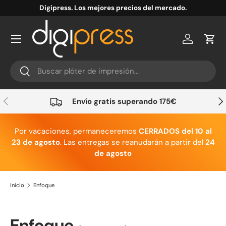
Digipress. Los mejores precios del mercado.
Ir al contenido
Cuenta
Carr
Buscar
Buscar
Anterior
Sig
Envío gratis superando 175€
Por vacaciones, permaneceremos
CERRADOS del 10 al
23 de agosto
. Las entregas se reanudarán a partir del
24
de agosto
Inicio
Enfoque
Enfoque