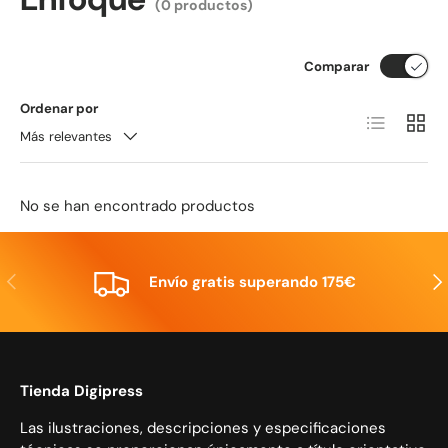
(0 productos)
Comparar
Ordenar por
Lista
Cuadrí
Más relevantes
No se han encontrado productos
Anterior
Sig
Envío gratis superando 175€
Tienda Digipress
Las ilustraciones, descripciones y especificaciones