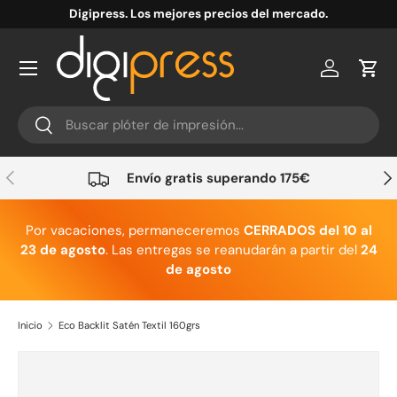
Digipress. Los mejores precios del mercado.
Ir al contenido
Cuenta
Carr
Buscar
Buscar
Anterior
Sig
Envío gratis superando 175€
Por vacaciones, permaneceremos
CERRADOS del 10 al
23 de agosto
. Las entregas se reanudarán a partir del
24
de agosto
Inicio
Eco Backlit Satén Textil 160grs
Ir directamente a la información del producto