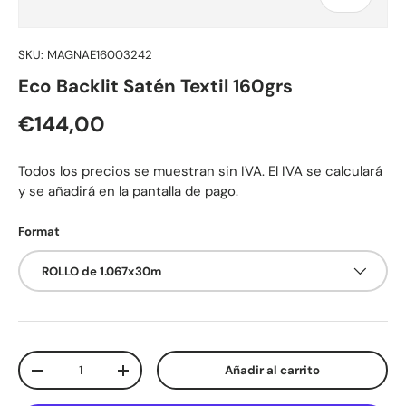
SKU:
MAGNAE16003242
Eco Backlit Satén Textil 160grs
Precio normal
€144,00
Todos los precios se muestran sin IVA. El IVA se calculará
y se añadirá en la pantalla de pago.
Format
ROLLO de 1.067x30m
Cant.
Añadir al carrito
Disminuir cantidad
Aumentar la cantidad