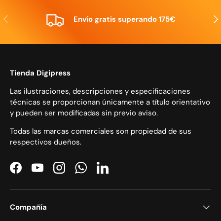
Anterior
Sig
Envío gratis superando 175€
Tienda Digipress
Las ilustraciones, descripciones y especificaciones
técnicas se proporcionan únicamente a título orientativo
y pueden ser modificadas sin previo aviso.
Todas las marcas comerciales son propiedad de sus
respectivos dueños.
Facebook
YouTube
Instagram
WhatsApp
LinkedIn
Compañía