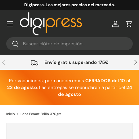
Digipress. Los mejores precios del mercado.
Ir al contenido
Cuenta
Carr
Buscar
Buscar
Anterior
Sig
Envío gratis superando 175€
Por vacaciones, permaneceremos
CERRADOS del 10 al
23 de agosto
. Las entregas se reanudarán a partir del
24
de agosto
Inicio
Lona Ecoart Brillo 370grs
Ir directamente a la información del producto