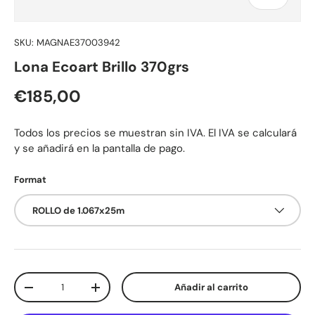
SKU:
MAGNAE37003942
Lona Ecoart Brillo 370grs
Precio normal
€185,00
Todos los precios se muestran sin IVA. El IVA se calculará
y se añadirá en la pantalla de pago.
Format
ROLLO de 1.067x25m
Cant.
Añadir al carrito
Disminuir cantidad
Aumentar la cantidad