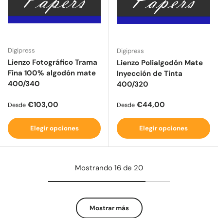
Digipress
Digipress
Lienzo Fotográfico Trama
Lienzo Polialgodón Mate
Fina 100% algodón mate
Inyección de Tinta
400/340
400/320
Precio normal
Precio normal
€103,00
€44,00
Desde
Desde
Elegir opciones
Elegir opciones
Mostrando 16 de 20
Mostrar más