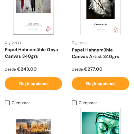
Digipress
Digipress
Papel Hahnemühle Goya
Papel Hahnemühle
Canvas 340grs
Canvas Artist 340grs
Precio normal
Precio normal
€243,00
€277,00
Desde
Desde
Elegir opciones
Elegir opciones
Comparar
Comparar