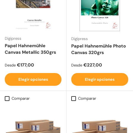
Digipress
Digipress
Papel Hahnemühle
Papel Hahnemühle Photo
Canvas Metallic 350grs
Canvas 320grs
Precio normal
Precio normal
€177,00
€227,00
Desde
Desde
Elegir opciones
Elegir opciones
Comparar
Comparar