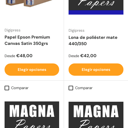
Digipress
Digipress
Papel Epson Premium
Lona de poliéster mate
Canvas Satin 350grs
440/350
Precio normal
Precio normal
€48,00
€42,00
Desde
Desde
Elegir opciones
Elegir opciones
Comparar
Comparar