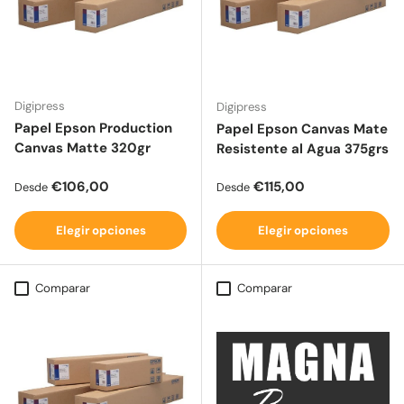
Digipress
Digipress
Papel Epson Production
Papel Epson Canvas Mate
Canvas Matte 320gr
Resistente al Agua 375grs
Precio normal
Precio normal
€106,00
€115,00
Desde
Desde
Elegir opciones
Elegir opciones
Comparar
Comparar