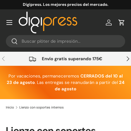
Digipress. Los mejores precios del mercado.
Ir al contenido
Cuenta
Carr
Buscar
Buscar
Anterior
Sig
Envío gratis superando 175€
Por vacaciones, permaneceremos
CERRADOS del 10 al
23 de agosto
. Las entregas se reanudarán a partir del
24
de agosto
Inicio
Lienzo con soportes internos
Lienzo con soportes