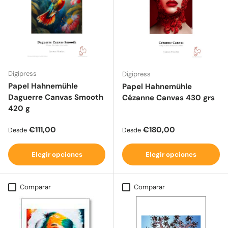
Digipress
Digipress
Papel Hahnemühle
Papel Hahnemühle
Daguerre Canvas Smooth
Cézanne Canvas 430 grs
420 g
Precio normal
Precio normal
€111,00
€180,00
Desde
Desde
Elegir opciones
Elegir opciones
Comparar
Comparar