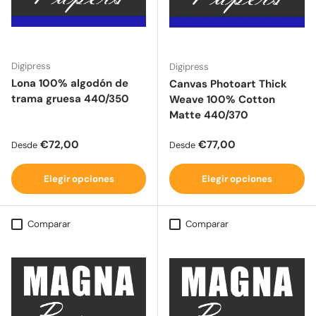
Digipress
Digipress
Lona 100% algodón de
Canvas Photoart Thick
trama gruesa 440/350
Weave 100% Cotton
Matte 440/370
Precio normal
Precio normal
€72,00
€77,00
Desde
Desde
Elegir opciones
Elegir opciones
Comparar
Comparar