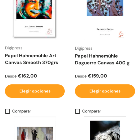
Digipress
Digipress
Papel Hahnemühle Art
Papel Hahnemühle
Canvas Smooth 370grs
Daguerre Canvas 400 g
Precio normal
Precio normal
€162,00
€159,00
Desde
Desde
Elegir opciones
Elegir opciones
Comparar
Comparar