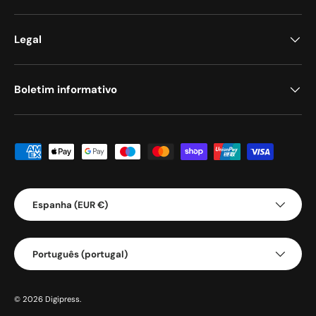
Legal
Boletim informativo
Métodos de pagamento aceites
País/Região
Espanha (EUR €)
Idioma
Português (portugal)
© 2026
Digipress
.