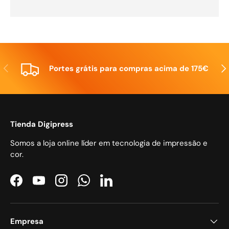
Anterior
Seg
Portes grátis para compras acima de 175€
Tienda Digipress
Somos a loja online líder em tecnologia de impressão e
cor.
Facebook
YouTube
Instagram
WhatsApp
LinkedIn
Empresa