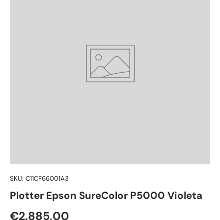
SKU:
C11CF66001A3
Plotter Epson SureColor P5000 Violeta
Preço normal
€2.885,00