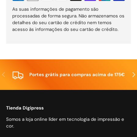
As suas informações de pagamento são
processadas de forma segura. Não armazenamos os
detalhes do seu cartão de crédito nem temos
acesso às informações do seu cartão de crédito.
Anterior
Seg
Portes grátis para compras acima de 175€
Tienda Digipress
Somos a loja online líder em tecnologia de impressão e
cor.