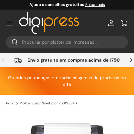
Ajuda e conselhos gratuitos
Saiba mais
Ir para o conteúdo
Conta
Carr
Pesquisar
Pesquisar
Anterior
Seg
Envio gratuito em compras acima de 175€
Grandes poupanças em todas as gamas de produtos do
site
Início
Plotter Epson SureColor P5300 STD
Saltar para a informação do produto