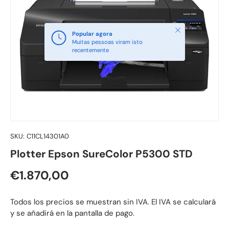
Fechar
Popular agora
Muitas pessoas viram isto
recentemente
SKU:
C11CL14301A0
Plotter Epson SureColor P5300 STD
Preço normal
€1.870,00
Todos los precios se muestran sin IVA. El IVA se calculará
y se añadirá en la pantalla de pago.