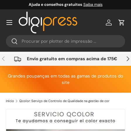
Ajuda e conselhos gratuitos
Saiba mais
Ir para o conteúdo
Conta
Carr
Pesquisar
Pesquisar
Anterior
Seg
Envio gratuito em compras acima de 175€
Grandes poupanças em todas as gamas de produtos do
site
Início
Qcolor: Serviço de Controlo de Qualidade na gestão de cor
Saltar para a informação do produto