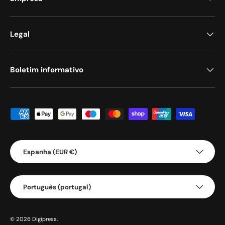
Legal
Boletim informativo
Métodos de pagamento aceites
País/Região
Espanha (EUR €)
Idioma
Português (portugal)
© 2026
Digipress
.