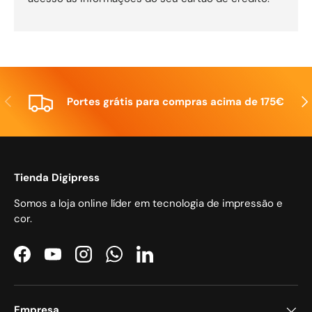
Anterior
Seg
Portes grátis para compras acima de 175€
Tienda Digipress
Somos a loja online líder em tecnologia de impressão e
cor.
Facebook
YouTube
Instagram
WhatsApp
LinkedIn
Empresa