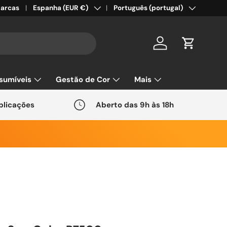
País/Região
Idioma
arcas
Espanha (EUR €)
Português (portugal)
Conta
Carrinho
sumíveis
Gestão de Cor
Mais
plicações
Aberto das 9h às 18h