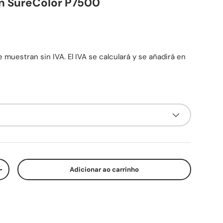
on SureColor P7500
mal
 muestran sin IVA. El IVA se calculará y se añadirá en
Adicionar ao carrinho
ade
Aumente a quantidade