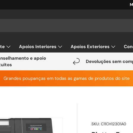
M
ar
rte
Apoios Interiores
Apoios Exteriores
Con
nselhamento e apoio
Devoluções sem com
tuitos
Grandes poupanças em todas as gamas de produtos do site
SKU:
C11CH12301A0