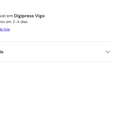
ível em
Digipress Vigo
to em 2-4 dias
a loja
io