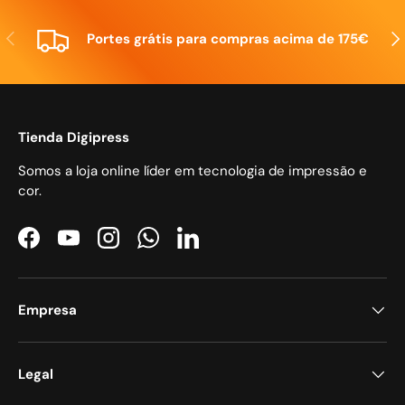
Anterior
Seg
Portes grátis para compras acima de 175€
Tienda Digipress
Somos a loja online líder em tecnologia de impressão e
cor.
Facebook
YouTube
Instagram
WhatsApp
LinkedIn
Empresa
Legal