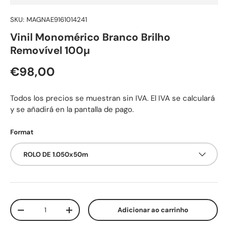
SKU:
MAGNAE9161014241
Vinil Monomérico Branco Brilho
Removível 100µ
Preço normal
€98,00
Todos los precios se muestran sin IVA. El IVA se calculará
y se añadirá en la pantalla de pago.
Format
ROLO DE 1.050x50m
Qtd.
Adicionar ao carrinho
Diminuir quantidade
Aumente a quantidade