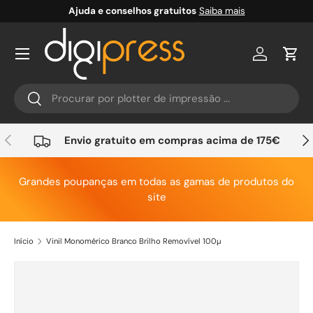
Ajuda e conselhos gratuitos
Saiba mais
Ir para o conteúdo
Conta
Carr
Pesquisar
Pesquisar
Anterior
Seg
Envio gratuito em compras acima de 175€
Grandes poupanças em todas as gamas de produtos do
site
Início
Vinil Monomérico Branco Brilho Removível 100µ
Saltar para a informação do produto