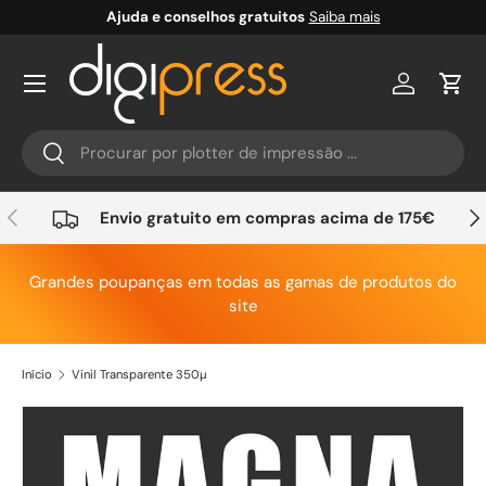
Ajuda e conselhos gratuitos
Saiba mais
Ir para o conteúdo
Conta
Carr
Pesquisar
Pesquisar
Anterior
Seg
Envio gratuito em compras acima de 175€
Grandes poupanças em todas as gamas de produtos do
site
Início
Vinil Transparente 350µ
Saltar para a informação do produto