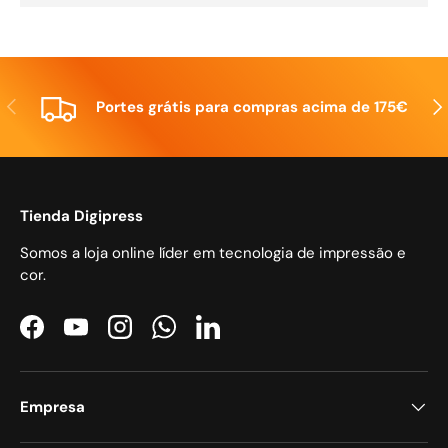
Anterior
Seg
Portes grátis para compras acima de 175€
Tienda Digipress
Somos a loja online líder em tecnologia de impressão e
cor.
Facebook
YouTube
Instagram
WhatsApp
LinkedIn
Empresa