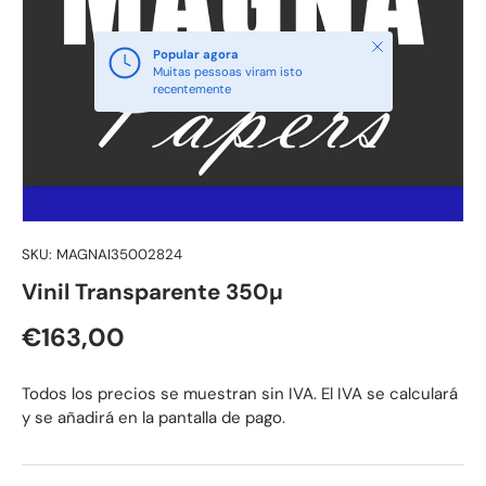
Fechar
Popular agora
Muitas pessoas viram isto
recentemente
SKU:
MAGNAI35002824
Vinil Transparente 350µ
Preço normal
€163,00
Todos los precios se muestran sin IVA. El IVA se calculará
y se añadirá en la pantalla de pago.