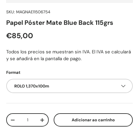
SKU:
MAGNAE11506754
Papel Póster Mate Blue Back 115grs
Preço normal
€85,00
Todos los precios se muestran sin IVA. El IVA se calculará
y se añadirá en la pantalla de pago.
Format
ROLO 1,370x100m
Qtd.
Adicionar ao carrinho
Diminuir quantidade
Aumente a quantidade