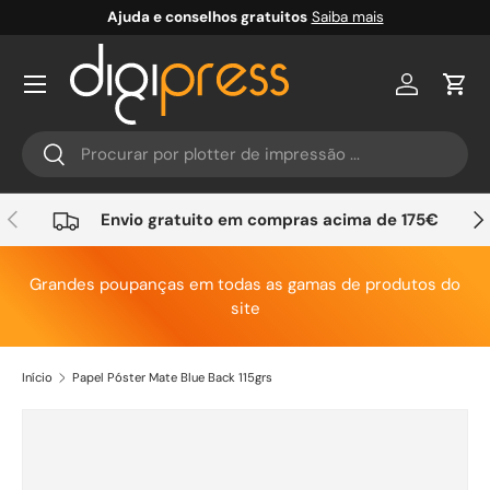
Ajuda e conselhos gratuitos
Saiba mais
Ir para o conteúdo
Conta
Carr
Pesquisar
Pesquisar
Anterior
Seg
Envio gratuito em compras acima de 175€
Grandes poupanças em todas as gamas de produtos do
site
Início
Papel Póster Mate Blue Back 115grs
Saltar para a informação do produto