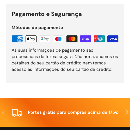
Pagamento e Segurança
Métodos de pagamento
As suas informações de pagamento são
processadas de forma segura. Não armazenamos os
detalhes do seu cartão de crédito nem temos
acesso às informações do seu cartão de crédito.
Anterior
Seg
Portes grátis para compras acima de 175€