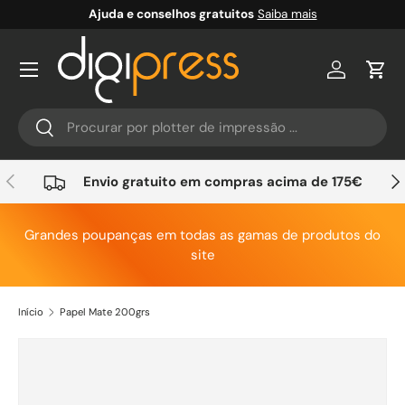
Ajuda e conselhos gratuitos
Saiba mais
Ir para o conteúdo
Conta
Carr
Pesquisar
Pesquisar
Anterior
Seg
Envio gratuito em compras acima de 175€
Grandes poupanças em todas as gamas de produtos do
site
Início
Papel Mate 200grs
Saltar para a informação do produto