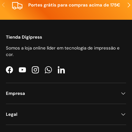
Anterior
Seg
Portes grátis para compras acima de 175€
Tienda Digipress
Somos a loja online líder em tecnologia de impressão e
cor.
Facebook
YouTube
Instagram
WhatsApp
LinkedIn
Empresa
Legal