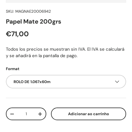
SKU:
MAGNAE20006942
Papel Mate 200grs
Preço normal
€71,00
Todos los precios se muestran sin IVA. El IVA se calculará
y se añadirá en la pantalla de pago.
Format
ROLO DE 1.067x60m
Qtd.
Adicionar ao carrinho
Diminuir quantidade
Aumente a quantidade