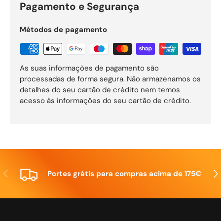
Pagamento e Segurança
Métodos de pagamento
As suas informações de pagamento são
processadas de forma segura. Não armazenamos os
detalhes do seu cartão de crédito nem temos
acesso às informações do seu cartão de crédito.
Anterior
Seg
Portes grátis para compras acima de 175€