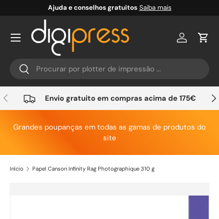
Ajuda e conselhos gratuitos
Saiba mais
Ir para o conteúdo
Conta
Carr
Pesquisar
Pesquisar
Anterior
Seg
Envio gratuito em compras acima de 175€
Grandes poupanças em todas as gamas de produtos do
site
Início
Papel Canson Infinity Rag Photographique 310 g
Saltar para a informação do produto