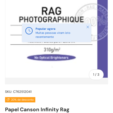
Fechar
Popular agora
Muitas pessoas viram isto
recentemente
de
1
/
3
SKU:
C762512041
20% de desconto
Papel Canson Infinity Rag