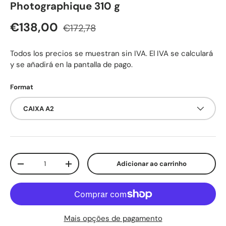
Photographique 310 g
Preço normal
Preço de venda
€138,00
€172,78
Todos los precios se muestran sin IVA. El IVA se calculará
y se añadirá en la pantalla de pago.
Format
CAIXA A2
Qtd.
Adicionar ao carrinho
Diminuir quantidade
Aumente a quantidade
Mais opções de pagamento