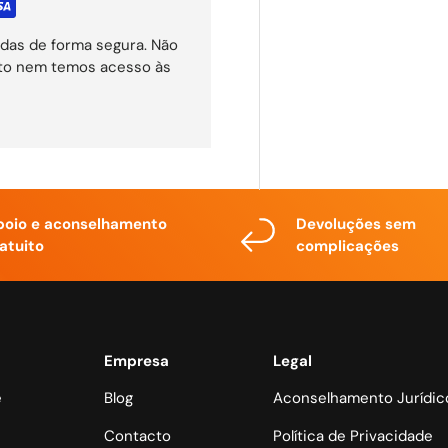
das de forma segura. Não
ito nem temos acesso às
poio e aconselhamento
Devoluções sem
atuito
complicações
Empresa
Legal
e
Blog
Aconselhamento Jurídic
Contacto
Política de Privacidade