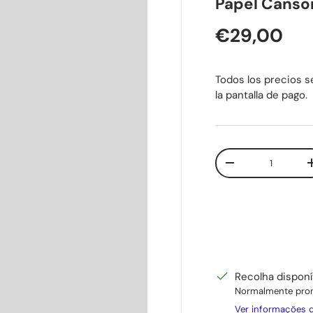
Papel Canson
Preço nor
€29,00
Todos los precios se
la pantalla de pago.
Qtd.
Diminuir quantid
Recolha dispon
Normalmente pron
Ver informações d