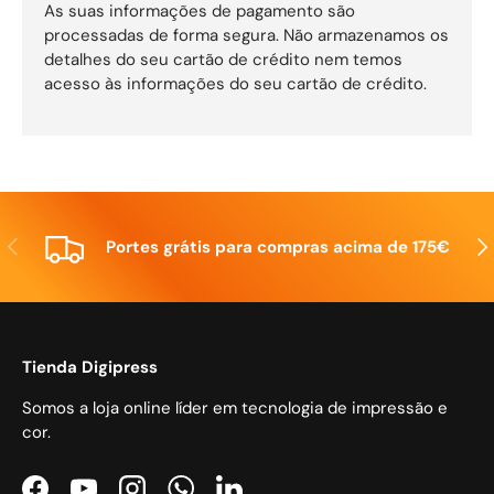
As suas informações de pagamento são
processadas de forma segura. Não armazenamos os
detalhes do seu cartão de crédito nem temos
acesso às informações do seu cartão de crédito.
Anterior
Seg
Portes grátis para compras acima de 175€
Tienda Digipress
Somos a loja online líder em tecnologia de impressão e
cor.