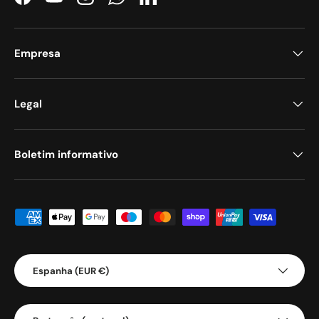
Facebook
YouTube
Instagram
WhatsApp
LinkedIn
Empresa
Legal
Boletim informativo
Métodos de pagamento aceites
País/Região
Espanha (EUR €)
Idioma