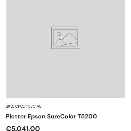
SKU:
C11CD40301A0
Plotter Epson SureColor T5200
Preço normal
€5.041,00