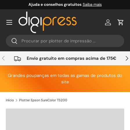
Ajuda e conselhos gratuitos
Saiba mais
Ir para o conteúdo
Conta
Carr
Pesquisar
Pesquisar
Anterior
Seg
Envio gratuito em compras acima de 175€
Grandes poupanças em todas as gamas de produtos do
site
Início
Plotter Epson SureColor T5200