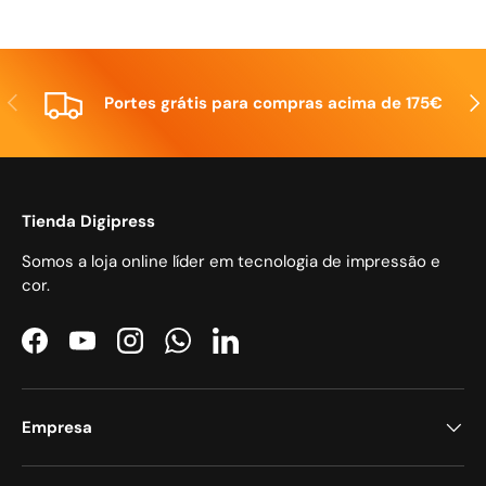
Anterior
Seg
Portes grátis para compras acima de 175€
Tienda Digipress
Somos a loja online líder em tecnologia de impressão e
cor.
Facebook
YouTube
Instagram
WhatsApp
LinkedIn
Empresa