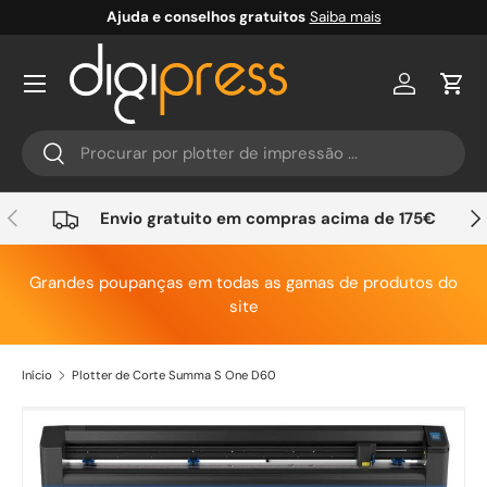
Ajuda e conselhos gratuitos
Saiba mais
Ir para o conteúdo
Conta
Carr
Pesquisar
Pesquisar
Anterior
Seg
Envio gratuito em compras acima de 175€
Grandes poupanças em todas as gamas de produtos do
site
Início
Plotter de Corte Summa S One D60
Saltar para a informação do produto