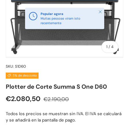
Fechar
Popular agora
Muitas pessoas viram isto
recentemente
de
1
/
4
SKU:
S1D60
5% de desconto
Plotter de Corte Summa S One D60
Preço normal
Preço de venda
€2.080,50
€2.190,00
Todos los precios se muestran sin IVA. El IVA se calculará
y se añadirá en la pantalla de pago.