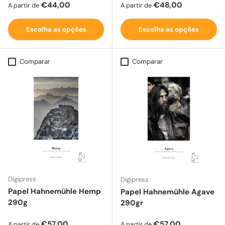
Preço normal
Preço normal
€44,00
€48,00
A partir de
A partir de
Escolha as opções
Escolha as opções
Comparar
Comparar
Digipress
Digipress
Papel Hahnemühle Hemp
Papel Hahnemühle Agave
290g
290gr
Preço normal
Preço normal
€57,00
€57,00
A partir de
A partir de