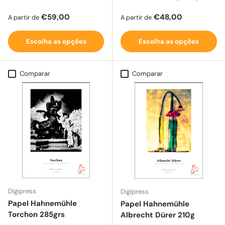
Preço normal
Preço normal
€59,00
€48,00
A partir de
A partir de
Escolha as opções
Escolha as opções
Comparar
Comparar
Digipress
Digipress
Papel Hahnemühle
Papel Hahnemühle
Torchon 285grs
Albrecht Dürer 210g