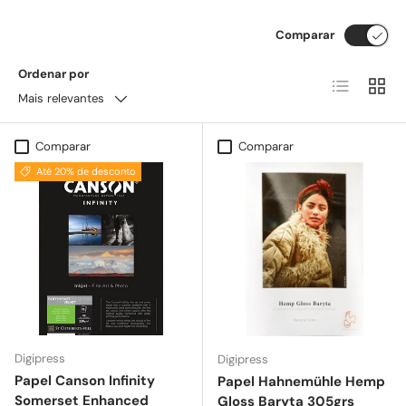
Comparar
Ordenar por
Lista
Grelh
Mais relevantes
Comparar
Comparar
Até 20% de desconto
Digipress
Digipress
Papel Canson Infinity
Papel Hahnemühle Hemp
Somerset Enhanced
Gloss Baryta 305grs