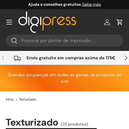
Ajuda e conselhos gratuitos
Saiba mais
Ir para o conteúdo
Conta
Carr
Pesquisar
Pesquisar
Anterior
Seg
Envio gratuito em compras acima de 175€
Grandes poupanças em todas as gamas de produtos do
site
Início
Texturizado
Texturizado
(22 produtos)