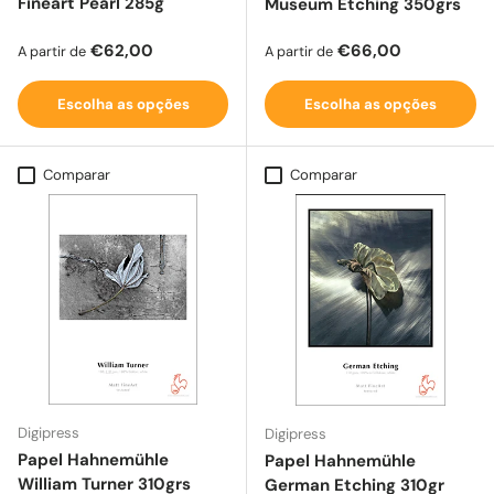
Fineart Pearl 285g
Museum Etching 350grs
Preço normal
Preço normal
€62,00
€66,00
A partir de
A partir de
Escolha as opções
Escolha as opções
Comparar
Comparar
Digipress
Digipress
Papel Hahnemühle
Papel Hahnemühle
William Turner 310grs
German Etching 310gr