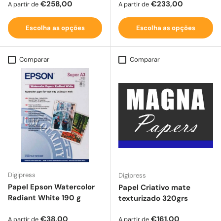
Preço normal
Preço normal
€258,00
€233,00
A partir de
A partir de
Escolha as opções
Escolha as opções
Comparar
Comparar
Digipress
Digipress
Papel Epson Watercolor
Papel Criativo mate
Radiant White 190 g
texturizado 320grs
Preço normal
Preço normal
€38,00
€161,00
A partir de
A partir de