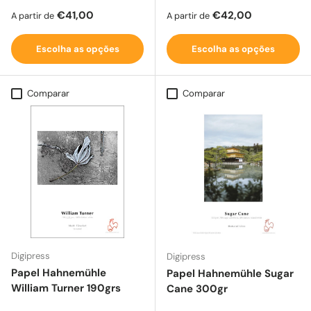
Preço normal
Preço normal
€41,00
€42,00
A partir de
A partir de
Escolha as opções
Escolha as opções
Comparar
Comparar
Digipress
Digipress
Papel Hahnemühle
Papel Hahnemühle Sugar
William Turner 190grs
Cane 300gr