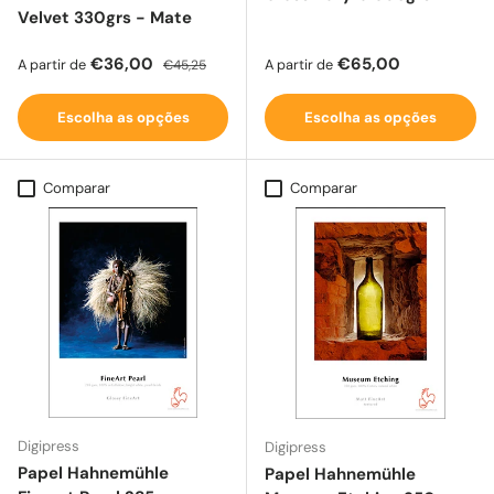
Velvet 330grs - Mate
Preço de venda
Preço normal
Preço normal
€36,00
€65,00
A partir de
A partir de
€45,25
Escolha as opções
Escolha as opções
Comparar
Comparar
Digipress
Digipress
Papel Hahnemühle
Papel Hahnemühle